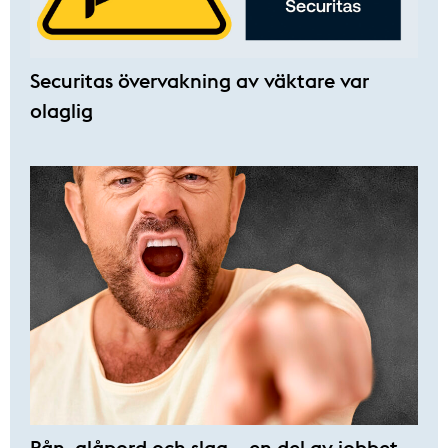
Securitas övervakning av väktare var
olaglig
Rån, glåpord och slag – en del av jobbet