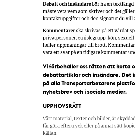
D
ebatt och insändare
bör ha en textlängd 
måste veta vem som skriver och det gälle
kontaktuppgifter och den signatur du vill 
Kommentarer
ska skrivas på ett vårdat s
privatpersoner, etnisk grupp, kön, sexuell 
heller uppmaningar till brott. Kommentare
vara ett svar på en tidigare kommentar unde
Vi förbehåller oss rätten att korta
debattartiklar och insändare. Det
på alla Transportarbetarens plattf
nyhetsbrev och i sociala medier.
UPPHOVSRÄTT
Vårt material, texter och bilder, är skydda
får göra eftertryck eller på annat sätt kop
källan.