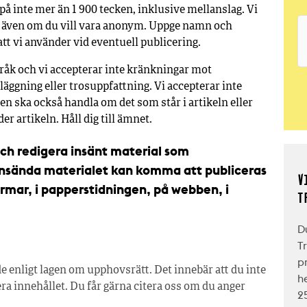
på inte mer än 1 900 tecken, i
nklusive mellanslag.
Vi
r även om du vill vara anonym. Uppge namn och
att vi använder vid eventuell publicering.
pråk och vi accepterar inte kränkningar mot
läggning eller trosuppfattning. Vi accepterar inte
n ska också handla om det som står i artikeln eller
r artikeln. Håll dig till ämnet.
 och redigera insänt material som
 insända materialet kan komma att publiceras
V
ormar, i papperstidningen, på webben, i
T
D
T
p
de enligt lagen om upphovsrätt. Det innebär att du inte
h
iera innehållet. Du får gärna citera oss om du anger
2