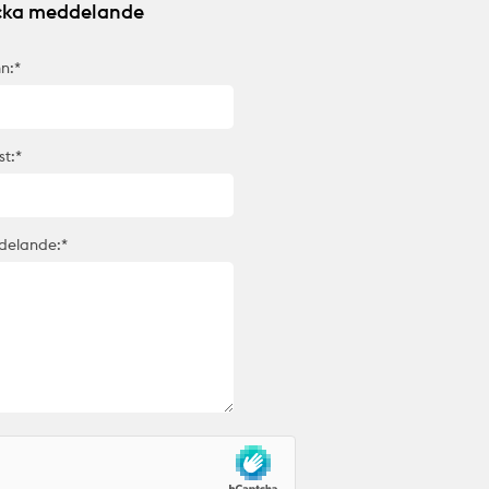
cka meddelande
n:*
st:*
elande:*