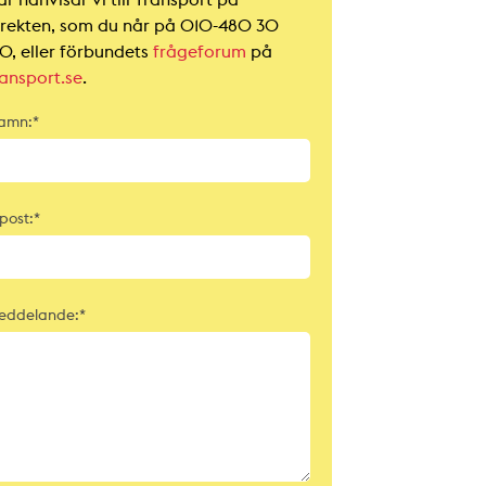
irekten, som du når på 010-480 30
0, eller förbundets
frågeforum
på
ransport.se
.
amn:*
post:*
eddelande:*