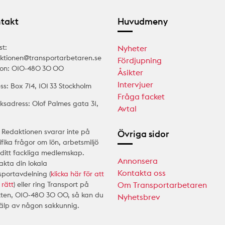
takt
Huvudmeny
st:
Nyheter
ktionen@transportarbetaren.se
Fördjupning
fon: 010-480 30 00
Åsikter
Intervjuer
ss: Box 714, 101 33 Stockholm
Fråga facket
ksadress: Olof Palmes gata 31,
Avtal
 Redaktionen svarar inte på
Övriga sidor
ifika frågor om lön, arbetsmiljö
r ditt fackliga medlemskap.
Annonsera
akta din lokala
Kontakta oss
sportavdelning (
klicka här för att
 rätt
) eller ring Transport på
Om Transportarbetaren
kten, 010-480 30 00, så kan du
Nyhetsbrev
jälp av någon sakkunnig.