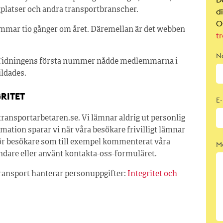
gplatser och andra transportbranscher.
d
0
emmar tio gånger om året. Däremellan är det webben
t
N
a. Tidningens första nummer nådde medlemmarna i
ildades.
RITET
E-
transportarbetaren.se. Vi lämnar aldrig ut personlig
rmation sparar vi när våra besökare frivilligt lämnar
för besökare som till exempel kommenterat våra
M
ändare eller använt kontakta-oss-formuläret.
ransport hanterar personuppgifter:
Integritet och