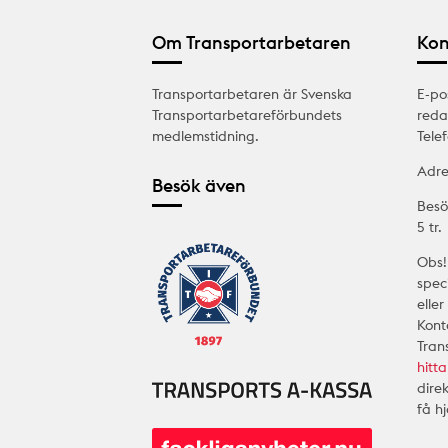
Om Transportarbetaren
Kon
Transportarbetaren är Svenska
E-po
Transportarbetareförbundets
reda
medlemstidning.
Tele
Adre
Besök även
Besö
5 tr.
Obs!
spec
elle
Kont
Tran
hitta
dire
få h