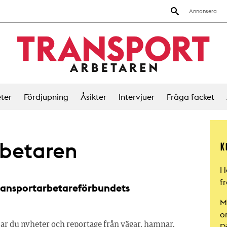
Annonsera
ter
Fördjupning
Åsikter
Intervjuer
Fråga facket
betaren
K
H
fr
ransportarbetareförbundets
M
o
ar du nyheter och reportage från vägar, hamnar,
Dä