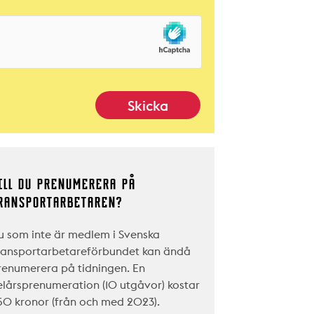
ILL DU PRENUMERERA PÅ
RANSPORTARBETAREN?
u som inte är medlem i Svenska
ransportarbetareförbundet kan ändå
renumerera på tidningen. En
elårsprenumeration (10 utgåvor) kostar
50 kronor (från och med 2023).