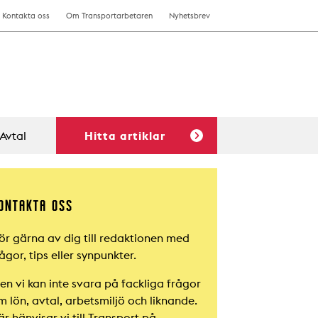
Kontakta oss
Om Transportarbetaren
Nyhetsbrev
Avtal
Hitta artiklar
ONTAKTA OSS
ör gärna av dig till redaktionen med
ågor, tips eller synpunkter.
en vi kan inte svara på fackliga frågor
m lön, avtal, arbetsmiljö och liknande.
r hänvisar vi till Transport på