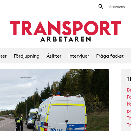
Annonsera
ter
Fördjupning
Åsikter
Intervjuer
Fråga facket
T
D
F
k
po
Tr
T