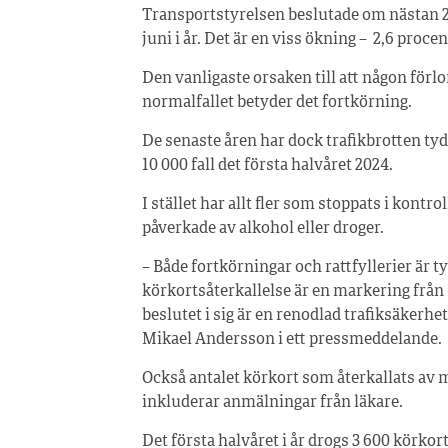
Transportstyrelsen beslutade om nästan 20
juni i år. Det är en viss ökning – 2,6 proce
Den vanligaste orsaken till att någon förlora
normalfallet betyder det fortkörning.
De senaste åren har dock trafikbrotten tyd
10 000 fall det första halvåret 2024.
I stället har allt fler som stoppats i kontro
påverkade av alkohol eller droger.
– Både fortkörningar och rattfyllerier är t
körkortsåterkallelse är en markering från
beslutet i sig är en renodlad trafiksäkerh
Mikael Andersson i ett pressmeddelande.
Också antalet körkort som återkallats av m
inkluderar anmälningar från läkare.
Det första halvåret i år drogs 3 600 körkor