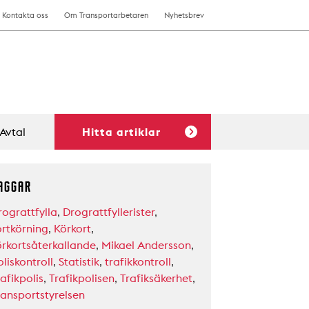
Kontakta oss
Om Transportarbetaren
Nyhetsbrev
Avtal
Hitta artiklar
AGGAR
rograttfylla
,
Drograttfyllerister
,
ortkörning
,
Körkort
,
örkortsåterkallande
,
Mikael Andersson
,
liskontroll
,
Statistik
,
trafikkontroll
,
afikpolis
,
Trafikpolisen
,
Trafiksäkerhet
,
ransportstyrelsen