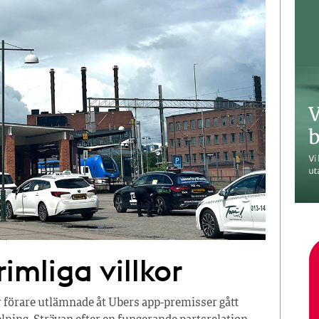
imliga villkor
r förare utlämnade åt Ubers app-premisser gått