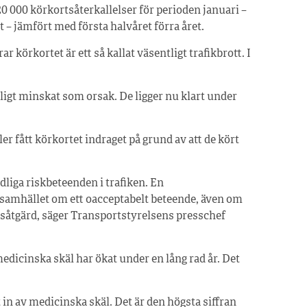
 000 körkortsåterkallelser för perioden januari –
nt – jämfört med första halvåret förra året.
r körkortet är ett så kallat väsentligt trafikbrott. I
ligt minskat som orsak. De ligger nu klart under
ller fått körkortet indraget på grund av att de kört
ydliga riskbeteenden i trafiken. En
 samhället om ett oacceptabelt beteende, även om
etsåtgärd, säger Transportstyrelsens presschef
edicinska skäl har ökat under en lång rad år. Det
t in av medicinska skäl. Det är den högsta siffran