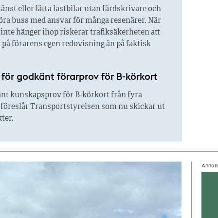
tjänst eller lätta lastbilar utan färdskrivare och
köra buss med ansvar för många resenärer. När
nte hänger ihop riskerar trafiksäkerheten att
på förarens egen redovisning än på faktisk
n för godkänt förarprov för B-körkort
änt kunskapsprov för B-körkort från fyra
Det föreslår Transportstyrelsen som nu skickar ut
kter.
Annon