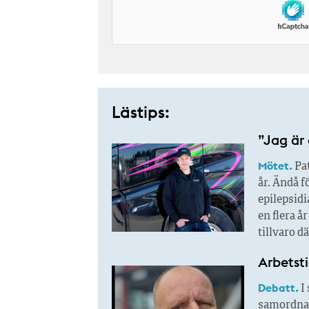
Lästips:
”Jag är 
Mötet.
Pat
år. Ändå f
epilepsidi
en flera å
tillvaro d
Arbetsti
Debatt.
I 
samordnad