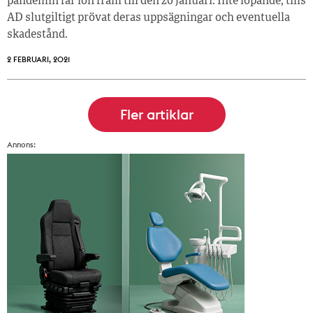
pandemin får lön fram till den 26 januari. Inte löpande, tills
AD slutgiltigt prövat deras uppsägningar och eventuella
skadestånd.
2 FEBRUARI, 2021
Annons: