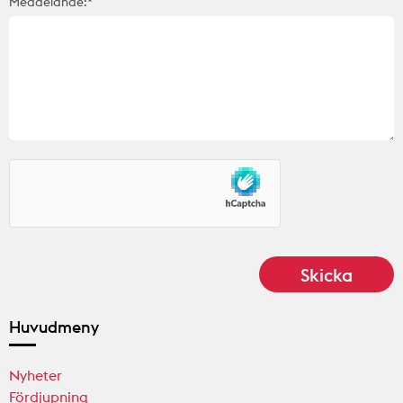
Meddelande:*
Huvudmeny
Nyheter
Fördjupning