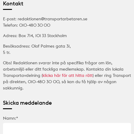
Kontakt
E-post: redaktionen@transportarbetaren.se
Telefon: 010-480 30 00
Adress: Box 714, 101 33 Stockholm
Besöksadress: Olof Palmes gata 31,
5 tr.
Obs! Redaktionen svarar inte på specifika frågor om lön,
arbetsmiljö eller ditt fackliga medlemskap. Kontakta din lokala
Transportavdelning (
klicka här för att hitta rätt
) eller ring Transport
på direkten, 010-480 30 00, så kan du få hjälp av någon
sakkunnig.
Skicka meddelande
Namn:*