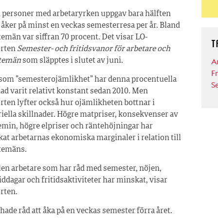
 personer med arbetaryrken uppgav bara hälften
e åker på minst en veckas semesterresa per år. Bland
temän var siffran 70 procent. Det visar LO-
T
orten
Semester- och fritidsvanor för arbetare och
A
stemän
som släpptes i slutet av juni.
Fr
som ”semesterojämlikhet” har denna procentuella
S
nad varit relativt konstant sedan 2010. Men
rten lyfter också hur ojämlikheten bottnar i
iella skillnader. Högre matpriser, konsekvenser av
min, högre elpriser och räntehöjningar har
at arbetarnas ekonomiska marginaler i relation till
temäns.
en arbetare som har råd med semester, nöjen,
ddagar och fritidsaktiviteter har minskat, visar
rten.
hade råd att åka på en veckas semester förra året.