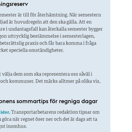
ngsreserv
mester är till för återhämtning. När semestern
iljad är huvudregeln att den ska gälla. Att en
re i undantagsfall kan återkalla semester bygger
ågon uttrycklig bestämmelse i semesterlagen,
betsrättslig praxis och får bara komma i fråga
ket speciella omständigheter.
 välja dem som ska representera oss såväl i
r och kommuner. Det märks alltmer på olika vis,
onens sommar­tips för regniga dagar
ider.
Transportarbetarens redaktion tipsar om
 göra när regnet öser ner och det är dags att ta
ugnt inomhus.