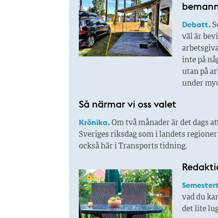
bemanni
Debatt.
Se
väl är bev
arbetsgiva
inte på n
utan på ar
under myc
Så närmar vi oss valet
Krönika.
Om två månader är det dags att
Sveriges riksdag som i landets regione
också här i Transports tidning.
Redakti
Semestert
vad du kan
det lite l