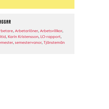
AGGAR
rbetare
,
Arbetarlöner
,
Arbetsvillkor
,
itid
,
Karin Kristensson
,
LO-rapport
,
emester
,
semestervanor
,
Tjänstemän