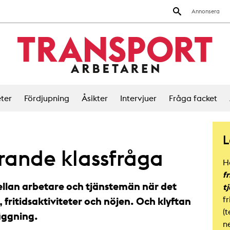
Annonsera
ter
Fördjupning
Åsikter
Intervjuer
Fråga facket
L
rande klassfråga
H
f
ellan arbetare och tjänstemän när det
t
f
, fritidsaktiviteter och nöjen. Och klyftan
(t
läggning.
n