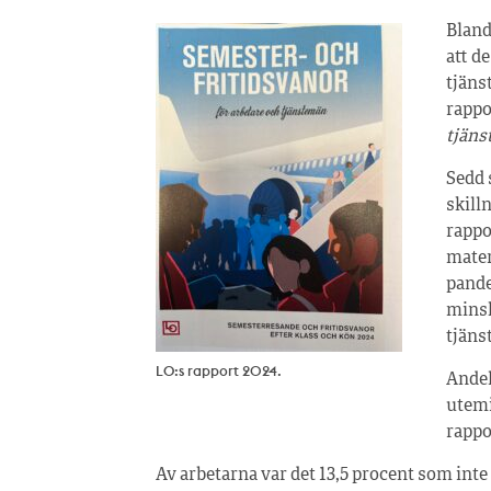
Bland
att d
tjäns
rapp
tjän
Sedd 
skill
rappo
mater
pande
minsk
tjäns
LO:s rapport 2024.
Andel
utemi
rappo
Av arbetarna var det 13,5 procent som inte 