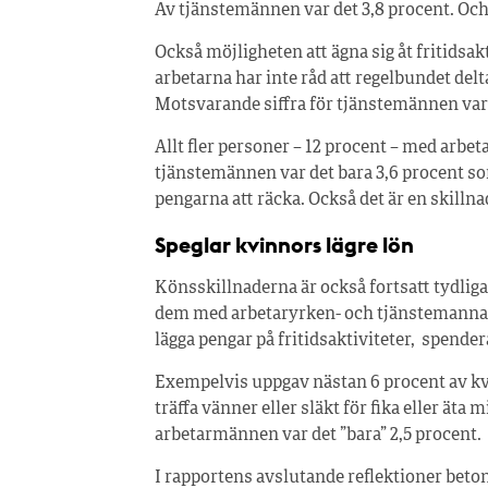
Av tjänstemännen var det 3,8 procent. Och 
Också möjligheten att ägna sig åt fritidsak
arbetarna har inte råd att regelbundet delt
Motsvarande siffra för tjänstemännen var 
Allt fler personer – 12 procent – med arbet
tjänstemännen var det bara 3,6 procent som
pengarna att räcka. Också det är en skilln
Speglar kvinnors lägre lön
Könsskillnaderna är också fortsatt tydlig
dem med arbetaryrken- och tjänstemannayr
lägga pengar på fritidsaktiviteter, spendera 
Exempelvis uppgav nästan 6 procent av kvi
träffa vänner eller släkt för fika eller ät
arbetarmännen var det ”bara” 2,5 procent.
I rapportens avslutande reflektioner beton