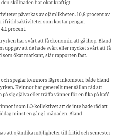
den skillnaden har ökat kraftigt.
tiviteter påverkas av ojämlikheten: 10,8 procent av
a i fritidsaktiviteter som kostar pengar.
4,1 procent.
aryrken har svårt att få ekonomin att gå ihop. Bland
 uppgav att de hade svårt eller mycket svårt att få
ad som ökat markant, slår rapporten fast.
a och speglar kvinnors lägre inkomster, både bland
ken. Kvinnor har generellt mer sällan råd att
på sig själva eller träffa vänner för en fika på kafé.
nnor inom LO-kollektivet att de inte hade råd att
a middag minst en gång i månaden. Bland
as att ojämlika möjligheter till fritid och semester