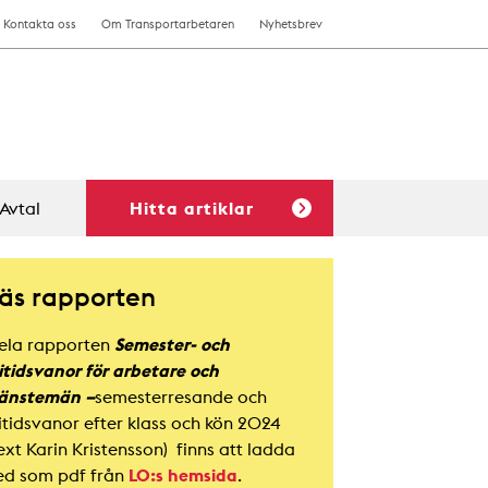
Kontakta oss
Om Transportarbetaren
Nyhetsbrev
Avtal
Hitta artiklar
äs rapporten
ela rapporten
Semester- och
ritidsvanor för arbetare och
jänstemän –
semesterresande och
ritidsvanor efter klass och kön 2024
ext Karin Kristensson) finns att ladda
ed som pdf från
LO:s hemsida
.