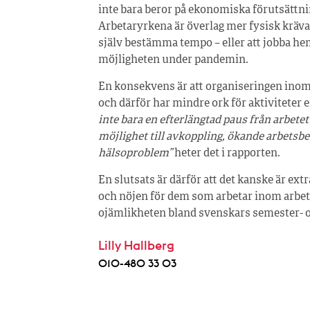
inte bara beror på ekonomiska förutsättni
Arbetaryrkena är överlag mer fysisk krävand
själv bestämma tempo – eller att jobba h
möjligheten under pandemin.
En konsekvens är att organiseringen inom ar
och därför har mindre ork för aktiviteter e
inte bara en efterlängtad paus från arbete
möjlighet till avkoppling, ökande arbetsb
hälsoproblem”
heter det i rapporten.
En slutsats är därför att det kanske är extr
och nöjen för dem som arbetar inom arbeta
ojämlikheten bland svenskars semester- o
Lilly Hallberg
010-480 33 03