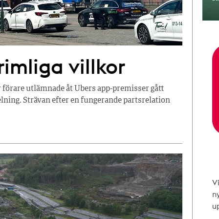
imliga villkor
r förare utlämnade åt Ubers app-premisser gått
ning. Strävan efter en fungerande partsrelation
V
n
up