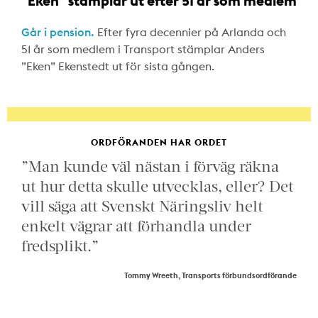
"Eken" stämplar ut efter 51 år som medlem
Går i pension.
Efter fyra decennier på Arlanda och
51 år som medlem i Transport stämplar Anders
”Eken” Ekenstedt ut för sista gången.
ORDFÖRANDEN HAR ORDET
”Man kunde väl nästan i förväg räkna
ut hur detta skulle utvecklas, eller? Det
vill säga att Svenskt Näringsliv helt
enkelt vägrar att förhandla under
fredsplikt.”
Tommy Wreeth, Transports förbundsordförande