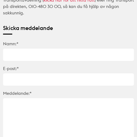
Transportavdelning (
klicka här för att hitta rätt
) eller ring Transport
på direkten, 010-480 30 00, så kan du få hjälp av någon
sakkunnig.
Skicka meddelande
Namn:*
E-post:*
Meddelande:*