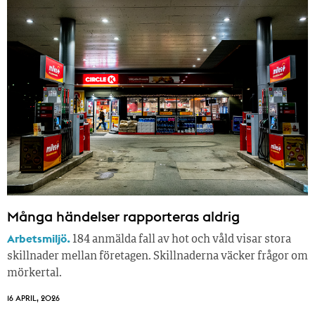
Många händelser rapporteras aldrig
Arbetsmiljö.
184 anmälda fall av hot och våld visar stora
skillnader mellan företagen. Skillnaderna väcker frågor om
mörkertal.
16 APRIL, 2026