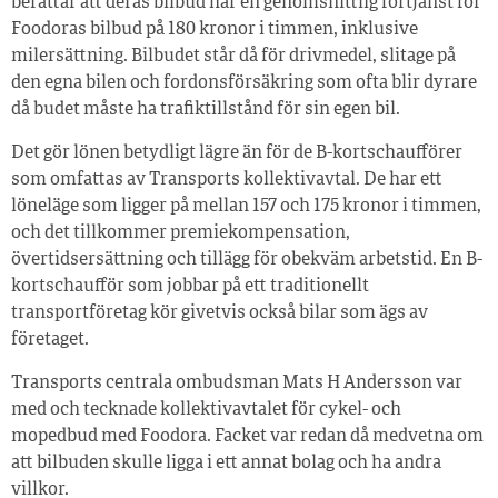
berättar att deras bilbud har en genomsnittlig förtjänst för
Foodoras bilbud på 180 kronor i timmen, inklusive
milersättning. Bilbudet står då för drivmedel, slitage på
den egna bilen och fordonsförsäkring som ofta blir dyrare
då budet måste ha trafiktillstånd för sin egen bil.
Det gör lönen betydligt lägre än för de B-kortschaufförer
som omfattas av Transports kollektivavtal. De har ett
löneläge som ligger på mellan 157 och 175 kronor i timmen,
och det tillkommer premiekompensation,
övertidsersättning och tillägg för obekväm arbetstid. En B-
kortschaufför som jobbar på ett traditionellt
transportföretag kör givetvis också bilar som ägs av
företaget.
Transports centrala ombudsman Mats H Andersson var
med och tecknade kollektivavtalet för cykel- och
mopedbud med Foodora. Facket var redan då medvetna om
att bilbuden skulle ligga i ett annat bolag och ha andra
villkor.