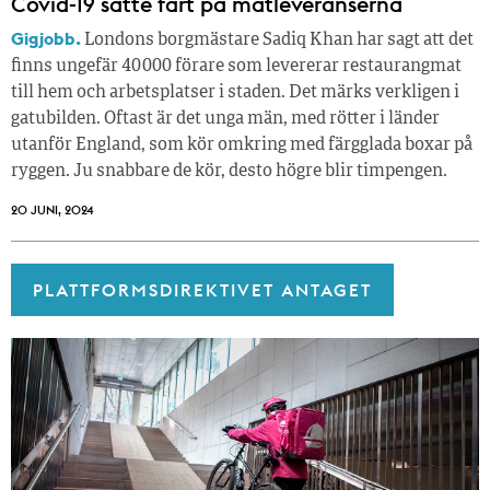
Covid-19 satte fart på matleveranserna
Gigjobb.
Londons borgmästare Sadiq Khan har sagt att det
finns ungefär 40 000 förare som levererar restaurangmat
till hem och arbetsplatser i staden. Det märks verkligen i
gatubilden. Oftast är det unga män, med rötter i länder
utanför England, som kör omkring med färgglada boxar på
ryggen. Ju snabbare de kör, desto högre blir timpengen.
20 JUNI, 2024
PLATTFORMSDIREKTIVET ANTAGET