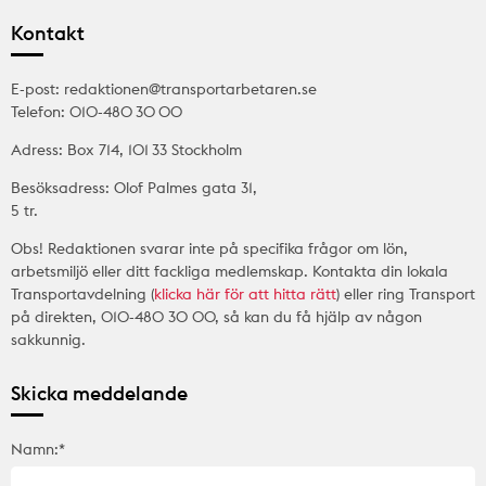
Kontakt
E-post: redaktionen@transportarbetaren.se
Telefon: 010-480 30 00
Adress: Box 714, 101 33 Stockholm
Besöksadress: Olof Palmes gata 31,
5 tr.
Obs! Redaktionen svarar inte på specifika frågor om lön,
arbetsmiljö eller ditt fackliga medlemskap. Kontakta din lokala
Transportavdelning (
klicka här för att hitta rätt
) eller ring Transport
på direkten, 010-480 30 00, så kan du få hjälp av någon
sakkunnig.
Skicka meddelande
Namn:*