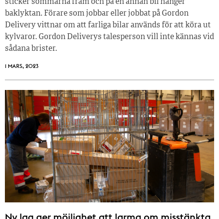
sticker sömmarna fram och på en annan bil hänger
baklyktan. Förare som jobbar eller jobbat på Gordon
Delivery vittnar om att farliga bilar används för att köra ut
kylvaror. Gordon Deliverys talesperson vill inte kännas vid
sådana brister.
1 MARS, 2023
Ny lag ger möjlighet att larma om misstänkta