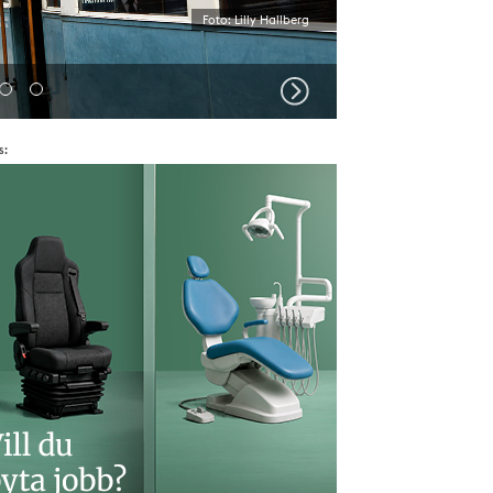
Foto: Lilly Hallberg
d
Bild
Bild
s:
2
3