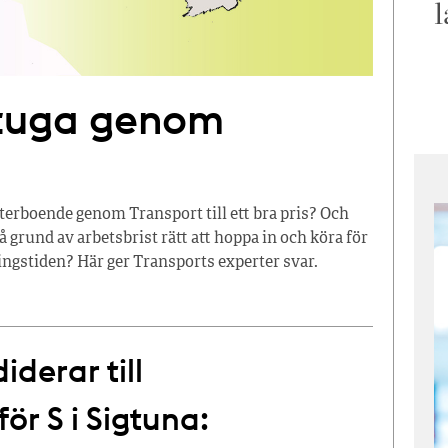
l
stuga genom
terboende genom Transport till ett bra pris? Och
å grund av arbetsbrist rätt att hoppa in och köra för
ingstiden? Här ger Transports experter svar.
derar till
r S i Sigtuna: