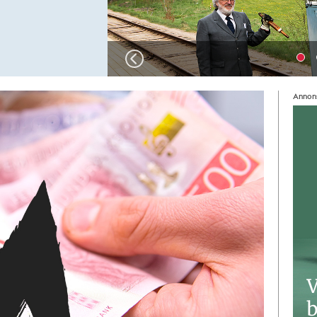
Bil
Annon
1