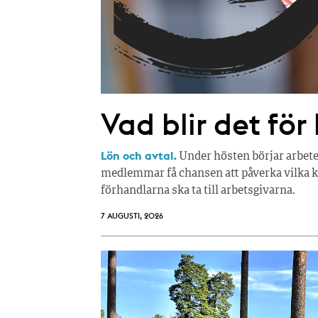
d
a
Vad blir det för
Lön och avtal.
Under hösten börjar arbete
medlemmar få chansen att påverka vilka kr
förhandlarna ska ta till arbetsgivarna.
7 AUGUSTI, 2026