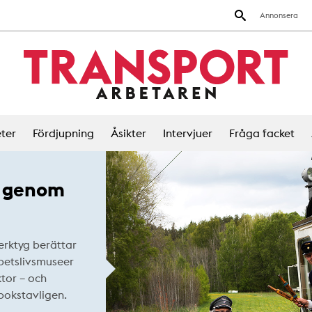
Annonsera
ter
Fördjupning
Åsikter
Intervjuer
Fråga facket
Bild 1
a genom
erktyg berättar
rbetslivsmuseer
tor – och
bokstavligen.