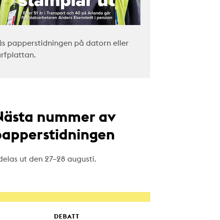
äs papperstidningen på datorn eller
urfplattan.
Nästa nummer av
papperstidningen
delas ut den 27–28 augusti.
DEBATT