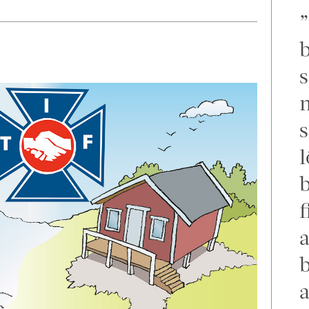
b
s
m
s
l
f
a
b
a