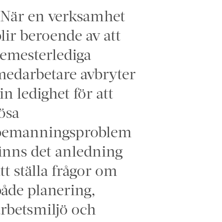
”När en verksamhet
lir beroende av att
emesterlediga
edarbetare avbryter
in ledighet för att
ösa
bemanningsproblem
inns det anledning
tt ställa frågor om
åde planering,
rbetsmiljö och