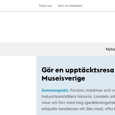
Tipsa oss!
Skriv en insändare
Nyhe
Gör en upptäcktsres
Museisverige
Sommarguide.
Fordon, maskiner och v
industri­samhällets historia. Landets a
visar ett förr med hög igenkänningsfak
erbjuder besökaren att åka med, ofta 