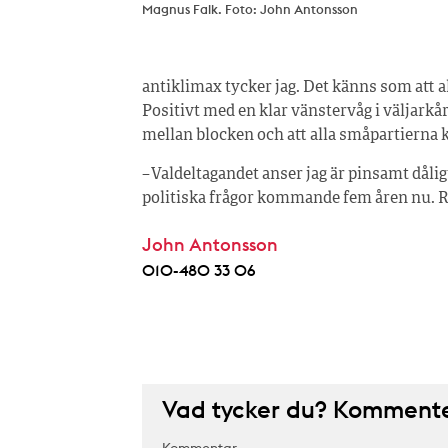
Magnus Falk. Foto: John Antonsson
antiklimax tycker jag. Det känns som att al
Positivt med en klar vänstervåg i väljarkå
mellan blocken och att alla småpartierna kl
– Valdeltagandet anser jag är pinsamt dålig
politiska frågor kommande fem åren nu. Rö
John Antonsson
010-480 33 06
Vad tycker du? Kommenter