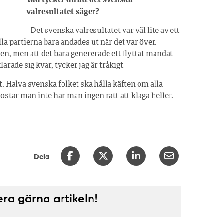
Vad tycker du att det svenska
valresultatet säger?
– Det svenska valresultatet var väl lite av ett
la partierna bara andades ut när det var över.
ren, men att det bara genererade ett flyttat mandat
arade sig kvar, tycker jag är tråkigt.
t. Halva svenska folket ska hålla käften om alla
star man inte har man ingen rätt att klaga heller.
Dela
a gärna artikeln!