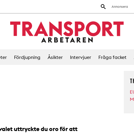
Annonsera
ter
Fördjupning
Åsikter
Intervjuer
Fråga facket
T
E
M
alet uttryckte du oro för att