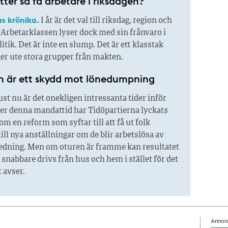
itter så få ­arbetare i riksdagen?
s krönika.
I år är det val till riksdag, region och
rbetarklassen lyser dock med sin frånvaro i
itik. Det är inte en slump. Det är ett klasstak
r ute stora grupper från makt­en.
n är ett skydd mot lönedumpning
st nu är det onekligen intressanta tider inför
der denna mandattid har Tidöpartierna lyckats
om en reform som syftar till att få ut folk
ill nya anställningar om de blir arbetslösa av
edning. Men om oturen är framme kan resultatet
lk snabbare drivs från hus och hem i stället för det
t avser.
Annon