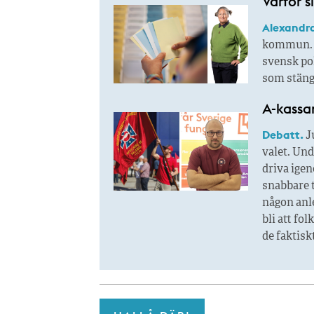
Varför s
Alexandra
kommun. A
svensk pol
som stänge
A-kassa
Debatt.
Ju
valet. Un
driva igen
snabbare t
någon anl
bli att fo
de faktisk