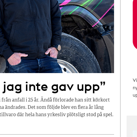
V
t jag inte gav upp”
n
up
från anfall i 25 år. Ändå förlorade han sitt körkort
a ändrades. Det som följde blev en flera år lång
llvaro där hela hans yrkesliv plötsligt stod på spel.