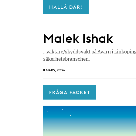
HALLÅ DÄR!
Malek Ishak
…väktare/skyddsvakt på Avarn i Linköping o
säkerhetsbranschen.
11 MARS, 2026
FRÅGA FACKET