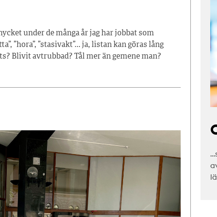
 mycket under de många år jag har jobbat som
”, ”hora”, ”stasivakt”… ja, listan kan göras lång
dats? Blivit avtrubbad? Tål mer än gemene man?
C
…
a
l