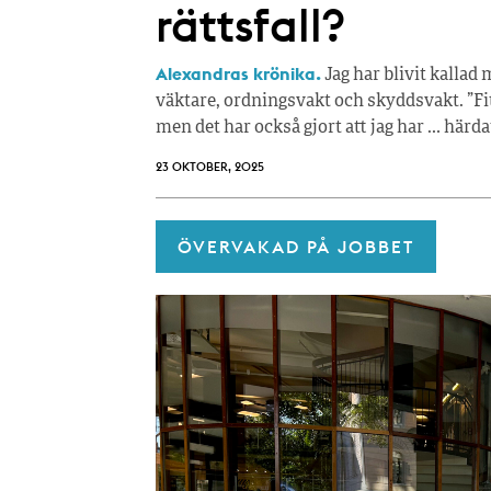
rättsfall?
Alexandras krönika.
Jag har blivit kallad
väktare, ordningsvakt och skyddsvakt. ”Fitta
men det har också gjort att jag har … här
23 OKTOBER, 2025
ÖVERVAKAD PÅ JOBBET