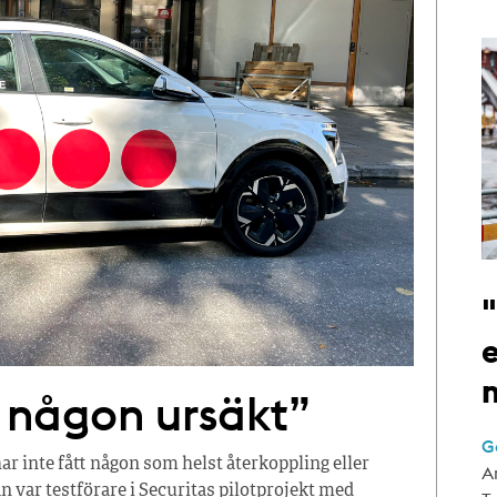
e
t någon ursäkt”
G
 inte fått någon som helst återkoppling eller
A
an var testförare i Securitas pilotprojekt med