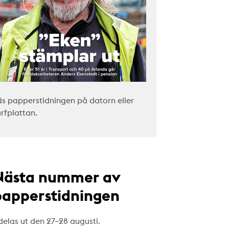
äs papperstidningen på datorn eller
urfplattan.
Nästa nummer av
papperstidningen
delas ut den 27–28 augusti.