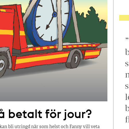
b
s
m
s
l
å betalt för jour?
f
an bli utringd när som helst och Fanny vill veta