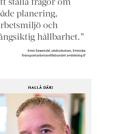
tt ställa frågor om
åde planering,
rbetsmiljö och
ångsiktig hållbarhet.”
Sven Sawatzki, ombudsman, Svenska
Transportarbetareförbundet avdelning 17
HALLÅ DÄR!