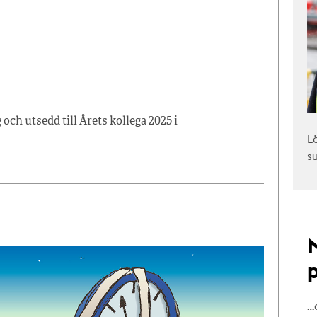
ch utsedd till Årets kollega 2025 i
L
s
…