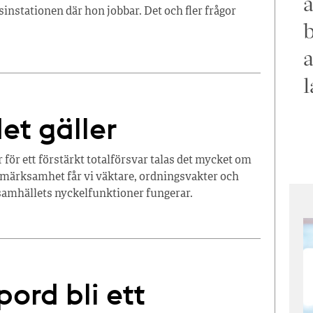
a
instationen där hon jobbar. Det och fler frågor
b
a
l
det gäller
 för ett förstärkt totalförsvar talas det mycket om
pmärksamhet får vi väktare, ordningsvakter och
 samhällets nyckelfunktioner fungerar.
ord bli ett