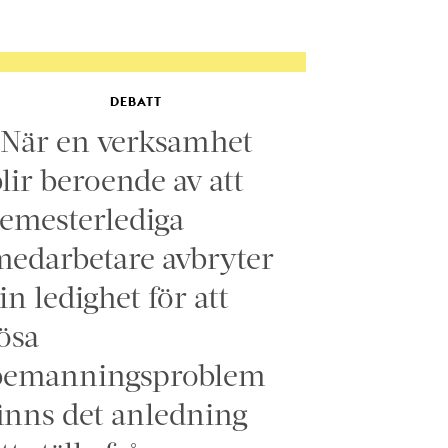
DEBATT
”När en verksamhet
lir beroende av att
emesterlediga
edarbetare avbryter
in ledighet för att
ösa
bemanningsproblem
inns det anledning