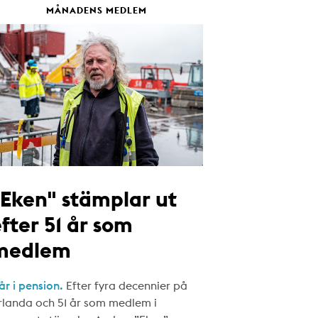
MÅNADENS MEDLEM
"Eken" stämplar ut
fter 51 år som
medlem
år i pension.
Efter fyra decennier på
rlanda och 51 år som medlem i