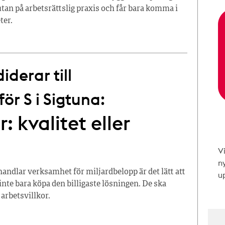
tan på arbetsrättslig praxis och får bara komma i
ter.
derar till
r S i Sigtuna:
: kvalitet eller
V
n
dlar verksamhet för miljardbelopp är det lätt att
up
inte bara köpa den billigaste lösningen. De ska
 arbetsvillkor.