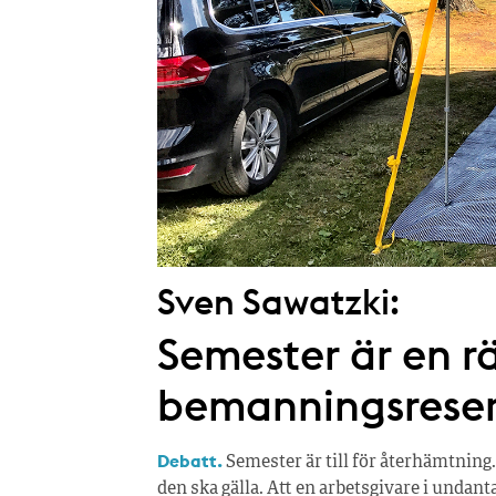
t
e
r
Sven Sawatzki:
Semester är en rä
bemanningsrese
Debatt.
Semester är till för återhämtning.
den ska gälla. Att en arbetsgivare i undan