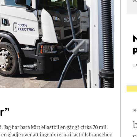
…
r”
b
. Jag har bara kört ellastbil en gång i cirka 70 mil.
s
en glädje över att ingenjörerna i lastbilsbranschen