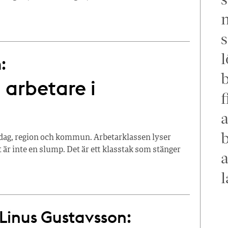
m
s
l
:
 ­arbetare i
f
a
b
riksdag, region och kommun. Arbetarklassen lyser
 är inte en slump. Det är ett klasstak som stänger
a
l
Linus Gustavsson: