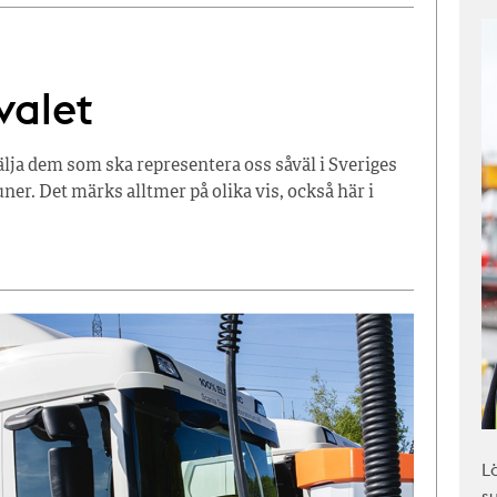
valet
lja dem som ska representera oss såväl i Sveriges
er. Det märks alltmer på olika vis, också här i
L
s