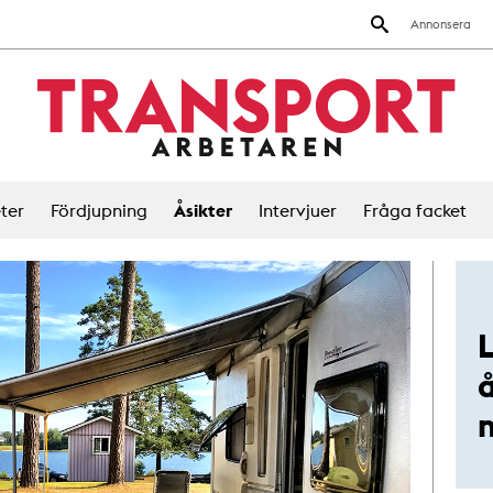
Annonsera
ter
Fördjupning
Åsikter
Intervjuer
Fråga facket
å