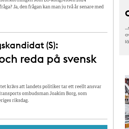
dsförkortningen som LO-kongressen 2024
fråga? Ja, den frågan kan man ju två år senare med
C
…
a
l
skandidat (S):
g och reda på svensk
et krävs att landets politiker tar ett reellt ansvar
er Transports ombudsman Joakim Borg, som
riges riksdag.