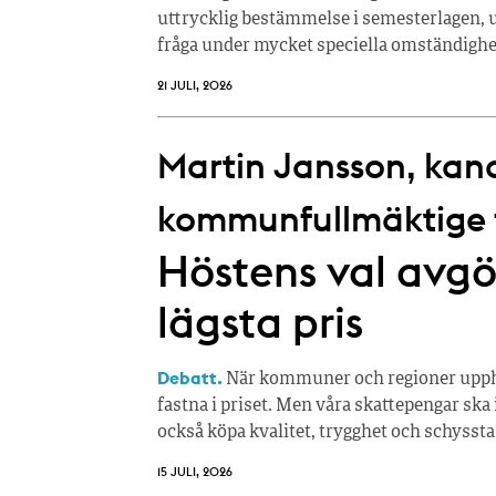
uttrycklig bestämmelse i semesterlagen, u
fråga under mycket speciella omständighe
21 JULI, 2026
Martin Jansson, kandi
kommunfullmäktige fö
Höstens val avgör
lägsta pris
Debatt.
När kommuner och regioner upphan
fastna i priset. Men våra skattepengar ska 
också köpa kvalitet, trygghet och schyssta
15 JULI, 2026