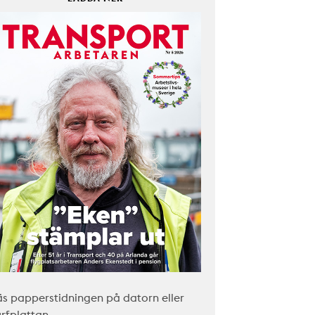
äs papperstidningen på datorn eller
urfplattan.