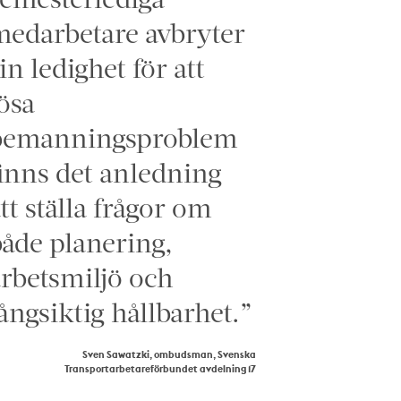
edarbetare avbryter
in ledighet för att
ösa
bemanningsproblem
inns det anledning
tt ställa frågor om
åde planering,
rbetsmiljö och
ångsiktig hållbarhet.”
Sven Sawatzki, ombudsman, Svenska
Transportarbetareförbundet avdelning 17