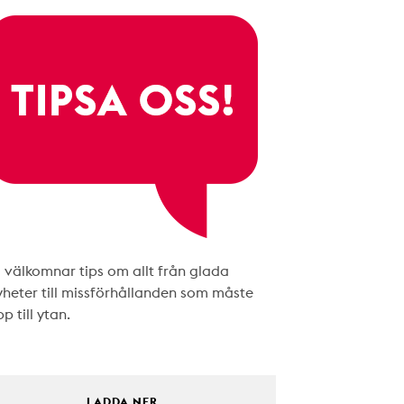
i välkomnar tips om allt från glada
yheter till missförhållanden som måste
p till ytan.
LADDA NER