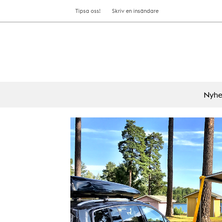
Tipsa oss!
Skriv en insändare
Nyhe
Å
s
i
k