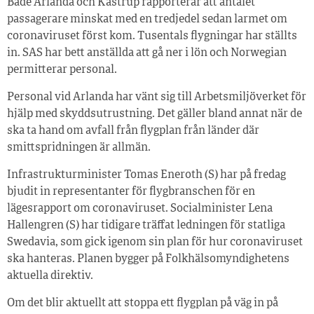
Både Arlanda och Kastrup rapporterar att antalet
passagerare minskat med en tredjedel sedan larmet om
coronaviruset först kom. Tusentals flygningar har ställts
in. SAS har bett anställda att gå ner i lön och Norwegian
permitterar personal.
Personal vid Arlanda har vänt sig till Arbetsmiljöverket för
hjälp med skyddsutrustning. Det gäller bland annat när de
ska ta hand om avfall från flygplan från länder där
smittspridningen är allmän.
Infrastrukturminister Tomas Eneroth (S) har på fredag
bjudit in representanter för flygbranschen för en
lägesrapport om coronaviruset. Socialminister Lena
Hallengren (S) har tidigare träffat ledningen för statliga
Swedavia, som gick igenom sin plan för hur coronaviruset
ska hanteras. Planen bygger på Folkhälsomyndighetens
aktuella direktiv.
Om det blir aktuellt att stoppa ett flygplan på väg in på