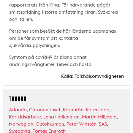
rapporterats från Kina. För närvarande pågår
smittspridning i större omfattning i Iran, Sydkorea
och Italien.
Personer som besökt de här länderna uppmanas
om de får symtom att kontakta
sjukvårdsupplysningen.
Symtom på covid-19 är bland annat
andningssvårigheter, feber och hosta.
Källa: Folkhälsomyndigheten
TAGGAR
Arlanda
,
Coronaviruset
,
Karantän
,
Karensdag
,
Korttidsarbete
,
Lena Hallengren
,
Martin Miljeteig
,
Norwegian
,
Outokkumpu
,
Peter Winstén
,
SAS
,
Swedavia
,
Tomas Eneroth