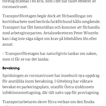
företag drabbas i en kris, som i det här fallet effekter av
coronaviruset.
Transportföretagen begär dock att förhandlingar om
korttidsarbete med berörda fackförbund hålls omgående.
Transport har fått hemställan och kommer att förhandla
med arbetsgivarparten. Avtalssekreteren Peter Winstén
kan i dag inte säga något om krav på bibehållen lön eller
annat:
– Transportföretagen har naturligtvis tankar om saken,
men vi får se var det landar.
Bevakning
Spridningen av coronaviruset har inneburit nya uppdrag
för anställda inom bevakning. I Göteborg har väktare
bevakat en parkeringsplats, utanför Östra sjukhusets
infektionsmottagning, där tält satts upp för provtagning.
Transportarbetaren skrev förra veckan om den finska