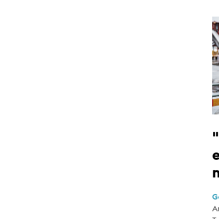
e
G
A