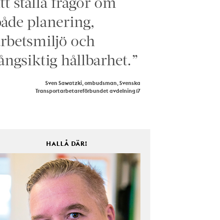
tt ställa frågor om
åde planering,
rbetsmiljö och
ångsiktig hållbarhet.”
Sven Sawatzki, ombudsman, Svenska
Transportarbetareförbundet avdelning 17
HALLÅ DÄR!