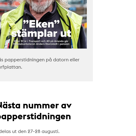
äs papperstidningen på datorn eller
urfplattan.
Nästa nummer av
papperstidningen
delas ut den 27–28 augusti.