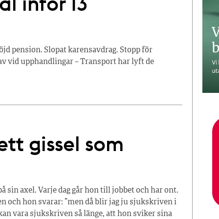
l inför 13
jd pension. Slopat karensavdrag. Stopp för
av vid upphandlingar – Transport har lyft de
tt gissel som
 sin axel. Varje dag går hon till jobbet och har ont.
ren och hon svarar: ”men då blir jag ju sjukskriven i
kan vara sjukskriven så länge, att hon sviker sina