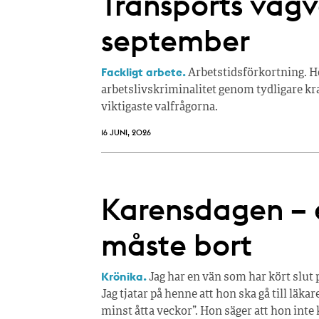
Transports vägva
september
Fackligt arbete.
Arbetstidsförkortning. Hö
arbetslivskriminalitet genom tydligare kr
viktigaste valfrågorna.
16 JUNI, 2026
Karensdagen – e
måste bort
Krönika.
Jag har en vän som har kört slut på
Jag tjatar på henne att hon ska gå till läka
minst åtta veckor”. Hon säger att hon inte 