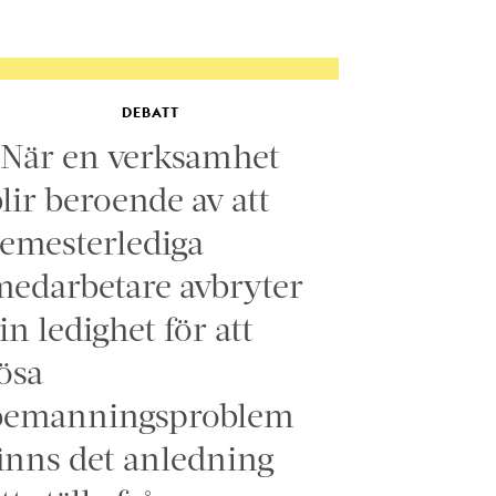
DEBATT
”När en verksamhet
lir beroende av att
emesterlediga
edarbetare avbryter
in ledighet för att
ösa
bemanningsproblem
inns det anledning