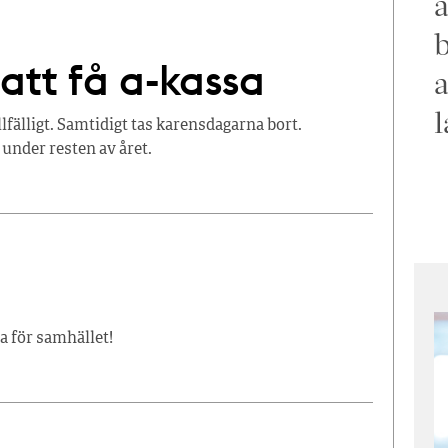
a
b
att få a-kassa
a
l
llfälligt. Samtidigt tas karensdagarna bort.
under resten av året.
ra för samhället!