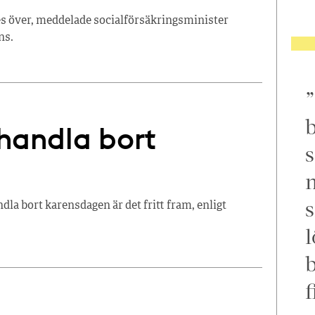
es över, meddelade socialförsäkringsminister
ns.
b
rhandla bort
s
m
s
dla bort karensdagen är det fritt fram, enligt
l
f