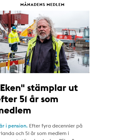
MÅNADENS MEDLEM
"Eken" stämplar ut
fter 51 år som
medlem
år i pension.
Efter fyra decennier på
rlanda och 51 år som medlem i