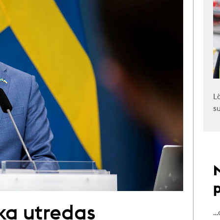
L
s
ka utredas
…