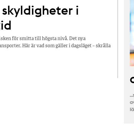
skyldigheter i
tid
ken för smitta till högsta nivå. Det nya
sporter. Här är vad som gäller i dagsläget – skrålla
C
…
a
l