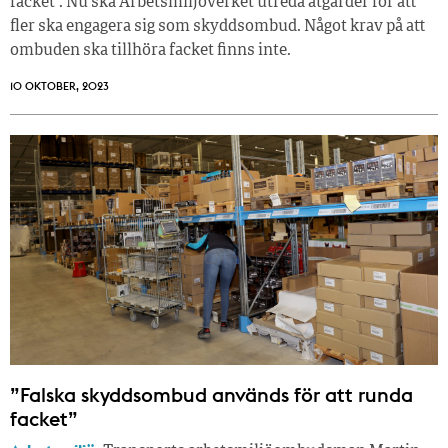
facket”. Nu ska Arbetsmiljöverket utreda åtgärder för att
fler ska engagera sig som skyddsombud. Något krav på att
ombuden ska tillhöra facket finns inte.
10 OKTOBER, 2023
”Falska skyddsombud används för att runda
facket”