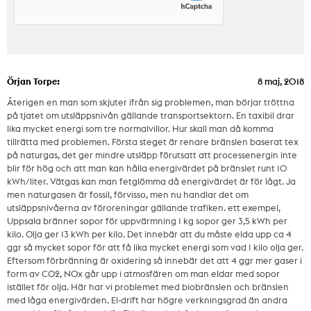
Örjan Torpe:
8 maj, 2018
Återigen en man som skjuter ifrån sig problemen, man börjar tröttna
på tjatet om utsläppsnivån gällande transportsektorn. En taxibil drar
lika mycket energi som tre normalvillor. Hur skall man då komma
tillrätta med problemen. Första steget är renare bränslen baserat tex
på naturgas, det ger mindre utsläpp förutsatt att processenergin inte
blir för hög och att man kan hålla energivärdet på bränslet runt 10
kWh/liter. Vätgas kan man fetglömma då energivärdet är för lågt. Ja
men naturgasen är fossil, förvisso, men nu handlar det om
utsläppsnivåerna av föroreningar gällande trafiken. ett exempel,
Uppsala bränner sopor för uppvärmning 1 kg sopor ger 3,5 kWh per
kilo. Olja ger 13 kWh per kilo. Det innebär att du måste elda upp ca 4
ggr så mycket sopor för att få lika mycket energi som vad 1 kilo olja ger.
Eftersom förbränning är oxidering så innebär det att 4 ggr mer gaser i
form av CO2, NOx går upp i atmosfären om man eldar med sopor
istället för olja. Här har vi problemet med biobränslen och bränslen
med låga energivärden. El-drift har högre verkningsgrad än andra