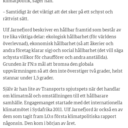
klimatpolitik, säger han.
– Samtidigt är det viktigt att det sker på ett schyst och
rättvist sätt.
Ulf Jarnefjord beskriver en hållbar framtid som består av
tre lika viktiga delar: ekologisk hållbarhet (för världens
överlevnad), ekonomisk hållbarhet (så att åkerier och
andra företag klarar sig) och social hållbarhet (det vill säga
schysta villkor för chaufförer och andra anställda).
Grunden är FN:s mål att bromsa den globala
uppvärmningen så att den inte överstiger två grader, helst
stannar under 1,5 grader.
Själv är han lite av Transports spjutspets när det handlar
om klimatmål och omställningen till ett hållbarare
samhälle. Engagemanget startade med det internationella
klimatmötet i Sydafrika 2011. Ulf Jarnefjord är också en av
dem som tagit fram LO:s första klimatpolitiska rapport
någonsin. Den kom i början av året.