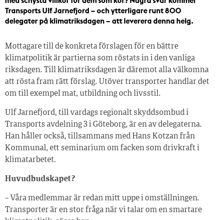
med schysta villkor för dem som kör? Några svar kommer
Transports Ulf Jarnefjord – och ytterligare runt 800
delegater på klimatriksdagen – att leverera denna helg.
Mottagare till de konkreta förslagen för en bättre
klimatpolitik är partierna som röstats in i den vanliga
riksdagen. Till klimatriksdagen är däremot alla välkomna
att rösta fram rätt förslag. Utöver transporter handlar det
om till exempel mat, utbildning och livsstil.
Ulf Jarnefjord, till vardags regionalt skyddsombud i
Transports avdelning 3 i Göteborg, är en av delegaterna.
Han håller också, tillsammans med Hans Kotzan från
Kommunal, ett seminarium om facken som drivkraft i
klimatarbetet.
Huvudbudskapet?
– Våra medlemmar är redan mitt uppe i omställningen.
Transporter är en stor fråga när vi talar om en smartare