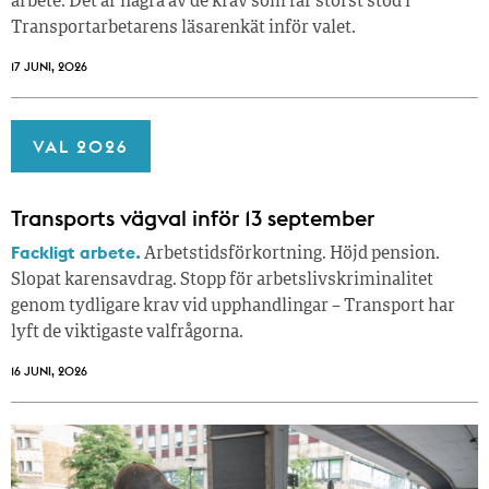
arbete. Det är några av de krav som får störst stöd i
Transportarbetarens läsar­enkät inför valet.
17 JUNI, 2026
VAL 2026
Transports vägval inför 13 september
Fackligt arbete.
Arbetstidsförkortning. Höjd pension.
Slopat karensavdrag. Stopp för arbetslivskriminalitet
genom tydligare krav vid upphandlingar – Transport har
lyft de viktigaste valfrågorna.
16 JUNI, 2026