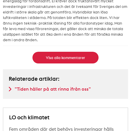
energislag för fordonsdrift. El kräver dock fruktansvärt mycket
investeringar i infrastrukturen och det är tveksamt för Sveriges del om
eldrift i större skala går att genomföra. Hybridbilar kan lösa
luftkvaliteten i städerna. På totalen blir effekten dock liten. Vi har
ännu ingen teknisk- praktisk lösning för alla fordonstyper idag. Man
får leva med vissa föroreningar, det gäller dock att minska de totala
utsläppen istället för att öka dem i ena änden för att försöka minska
dem i andra änden.
Visa alla kommentarer
Relaterade artiklar:
”Tiden håller på att rinna ifrån oss”
LO och klimatet
Fem områden där det behövs investeringar hålls