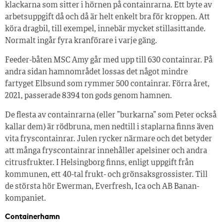
klackarna som sitter i hörnen på containrarna. Ett byte av
arbetsuppgift då och då är helt enkelt bra för kroppen. Att
köra dragbil, till exempel, innebär mycket stillasittande.
Normalt ingår fyra kranförare i varje gäng.
Feeder-båten MSC Amy går med upp till 630 containrar. På
andra sidan hamnområdet lossas det något mindre
fartyget Elbsund som rymmer 500 containrar. Förra året,
2021, passerade 8 394 ton gods genom hamnen.
De flesta av containrarna (eller ”burkarna” som Peter också
kallar dem) är rödbruna, men nedtill i staplarna finns även
vita fryscontainrar. Julen rycker närmare och det betyder
att många fryscontainrar innehåller apelsiner och andra
citrusfrukter. I Helsingborg finns, enligt uppgift från
kommunen, ett 40-tal frukt- och grönsaksgrossister. Till
de största hör Ewerman, Everfresh, Ica och AB Banan-
kompaniet.
Containerhamn