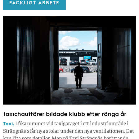
FACKLIGT ARBETE
Taxichaufförer bildade klubb efter röriga år
Taxi.
I fikarummet vid taxigaraget i ett industriområde i
Strängnäs står nya stolar under den nya ventilationen. Det