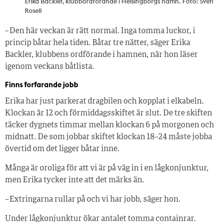
Erika Backler, klubbordförande i Helsingborgs hamn. Foto: Sven
Rosell
– Den här veckan är rätt normal. Inga tomma luckor, i
princip båtar hela tiden. Båtar tre nätter, säger Erika
Backler, klubbens ordförande i hamnen, när hon läser
igenom veckans båtlista.
Finns forfarande jobb
Erika har just parkerat dragbilen och kopplat i elkabeln.
Klockan är 12 och förmiddagsskiftet är slut. De tre skiften
täcker dygnets timmar mellan klockan 6 på morgonen och
midnatt. De som jobbar skiftet klockan 18–24 måste jobba
övertid om det ligger båtar inne.
Många är oroliga för att vi är på väg in i en lågkonjunktur,
men Erika tycker inte att det märks än.
– Extringarna rullar på och vi har jobb, säger hon.
Under lågkonjunktur ökar antalet tomma containrar.