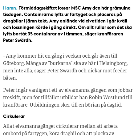
Hamn.
Förmiddagsskiftet lossar MSC Amy den här gråmulna
tisdagen. Containrarna lyfts ur fartyget och placeras på
dragbilar i jämn takt. Amy anlände vid elvatiden i går kväll
och lossningen körde i gång direkt. Om allt rullar som det ska
lyfts bortåt 35 containrar av i timmen, säger kranföraren
Peter Swärdh.
– Amy kommer hit en gång i veckan och går även till
Göteborg. Många av ”burkarna” ska av här i Helsingborg,
men inte alla, säger Peter Swärdh och nickar mot feeder-
båten.
Peter ingår vanligen i ett av elvamanna gängen som jobbar
treskift, men för tillfället utbildar han Robin Westlund till
kranförare. Utbildningen sker till en början på dagtid.
Cirkulerar
Alla i elvamannagänget cirkulerar mellan att arbeta
ombord på fartygen, köra dragbil och att plocka av