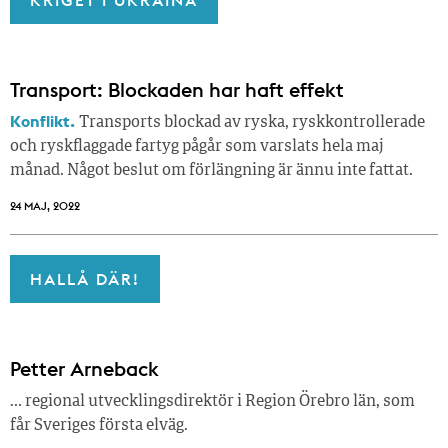
Transport: Blockaden har haft effekt
Konflikt.
Transports blockad av ryska, ryskkontrollerade
och ryskflaggade fartyg pågår som varslats hela maj
månad. Något beslut om förlängning är ännu inte fattat.
24 MAJ, 2022
HALLÅ DÄR!
Petter Arneback
… regional utvecklingsdirektör i Region Örebro län, som
får Sveriges första elväg.