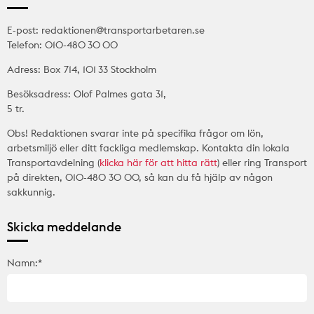
E-post: redaktionen@transportarbetaren.se
Telefon: 010-480 30 00
Adress: Box 714, 101 33 Stockholm
Besöksadress: Olof Palmes gata 31,
5 tr.
Obs! Redaktionen svarar inte på specifika frågor om lön,
arbetsmiljö eller ditt fackliga medlemskap. Kontakta din lokala
Transportavdelning (
klicka här för att hitta rätt
) eller ring Transport
på direkten, 010-480 30 00, så kan du få hjälp av någon
sakkunnig.
Skicka meddelande
Namn:*