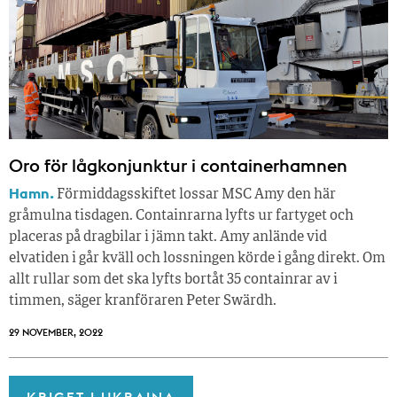
Oro för lågkonjunktur i containerhamnen
Hamn.
Förmiddagsskiftet lossar MSC Amy den här
gråmulna tisdagen. Containrarna lyfts ur fartyget och
placeras på dragbilar i jämn takt. Amy anlände vid
elvatiden i går kväll och lossningen körde i gång direkt. Om
allt rullar som det ska lyfts bortåt 35 containrar av i
timmen, säger kranföraren Peter Swärdh.
29 NOVEMBER, 2022
KRIGET I UKRAINA