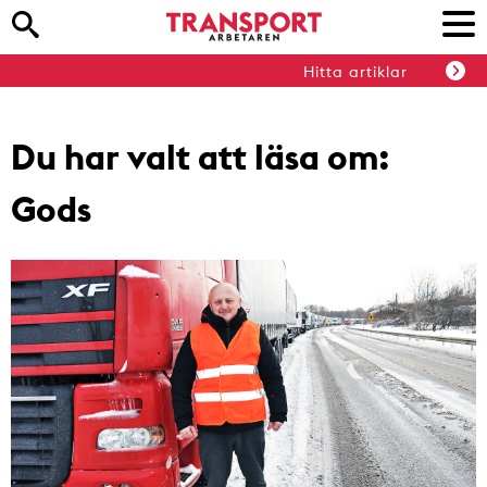
Hitta artiklar
Du har valt att läsa om:
Gods