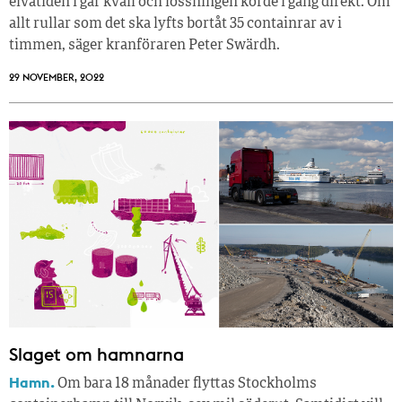
elvatiden i går kväll och lossningen körde i gång direkt. Om
allt rullar som det ska lyfts bortåt 35 containrar av i
timmen, säger kranföraren Peter Swärdh.
29 NOVEMBER, 2022
Slaget om hamnarna
Hamn.
Om bara 18 månader flyttas Stockholms