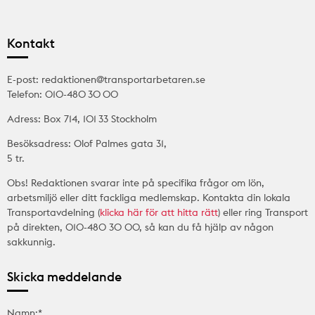
Kontakt
E-post: redaktionen@transportarbetaren.se
Telefon: 010-480 30 00
Adress: Box 714, 101 33 Stockholm
Besöksadress: Olof Palmes gata 31,
5 tr.
Obs! Redaktionen svarar inte på specifika frågor om lön,
arbetsmiljö eller ditt fackliga medlemskap. Kontakta din lokala
Transportavdelning (
klicka här för att hitta rätt
) eller ring Transport
på direkten, 010-480 30 00, så kan du få hjälp av någon
sakkunnig.
Skicka meddelande
Namn:*