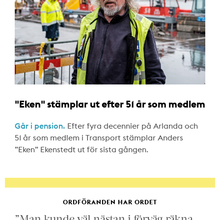
"Eken" stämplar ut efter 51 år som medlem
Går i pension.
Efter fyra decennier på Arlanda och
51 år som medlem i Transport stämplar Anders
”Eken” Ekenstedt ut för sista gången.
ORDFÖRANDEN HAR ORDET
”Man kunde väl nästan i förväg räkna