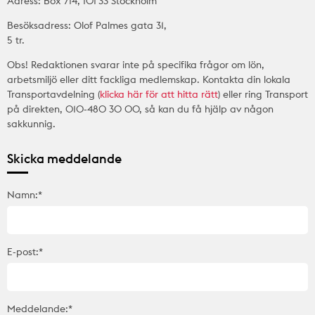
Adress: Box 714, 101 33 Stockholm
Besöksadress: Olof Palmes gata 31,
5 tr.
Obs! Redaktionen svarar inte på specifika frågor om lön,
arbetsmiljö eller ditt fackliga medlemskap. Kontakta din lokala
Transportavdelning (
klicka här för att hitta rätt
) eller ring Transport
på direkten, 010-480 30 00, så kan du få hjälp av någon
sakkunnig.
Skicka meddelande
Namn:*
E-post:*
Meddelande:*