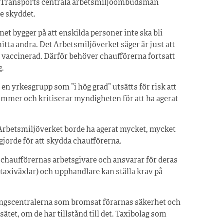
ch Transports centrala arbetsmiljöombudsman
e skyddet.
inet bygger på att enskilda personer inte ska bli
tta andra. Det Arbetsmiljöverket säger är just att
vaccinerad. Därför behöver chaufförerna fortsatt
g.
en yrkesgrupp som ”i hög grad” utsätts för risk att
stämmer och kritiserar myndigheten för att ha agerat
 Arbetsmiljöverket borde ha agerat mycket, mycket
gjorde för att skydda chaufförerna.
chaufförernas arbetsgivare och ansvarar för deras
taxiväxlar) och upphandlare kan ställa krav på
lningscentralerna som bromsat förarnas säkerhet och
sätet, om de har tillstånd till det. Taxibolag som