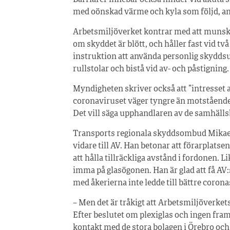
med oönskad värme och kyla som följd, an
Arbetsmiljöverket kontrar med att munsk
om skyddet är blött, och håller fast vid två
instruktion att använda personlig skydds
rullstolar och bistå vid av- och påstigning.
Myndigheten skriver också att ”intresset a
coronaviruset väger tyngre än motstående 
Det vill säga upphandlaren av de samhälls
Transports regionala skyddsombud Mikael
vidare till AV. Han betonar att förarplatse
att hålla tillräckliga avstånd i fordonen
imma på glasögonen. Han är glad att få AV:s
med åkerierna inte ledde till bättre coron
– Men det är tråkigt att Arbetsmiljöverket
Efter beslutet om plexiglas och ingen fram
kontakt med de stora bolagen i Örebro och