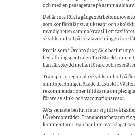
och med en passagerare på samma sida av 
Det är inte första gången Arbetsmiljöverke
som kör färdtjänst, sjukresor och skolskju
myndigheten samma krav till ett taxiföret
skyddsombud på lokalavdelningen inte fått
Precis som i Örebro drog AV:s beslut ut på
beställningscentralen Taxi Stockholm ut til
barriärsskydd mellan förare och resenärer
Transports regionala skyddsombud på flera
smittspridningen ökade drastiskt i Västern
rekommendationer till åkarna om plexigla
förare av sjuk- och vaccinationsresor.
AV:s senaste beslut riktar sig till två tax
i Örebroområdet. Transportarbetaren ringe
kommentarer. Han har inte överklagat bes