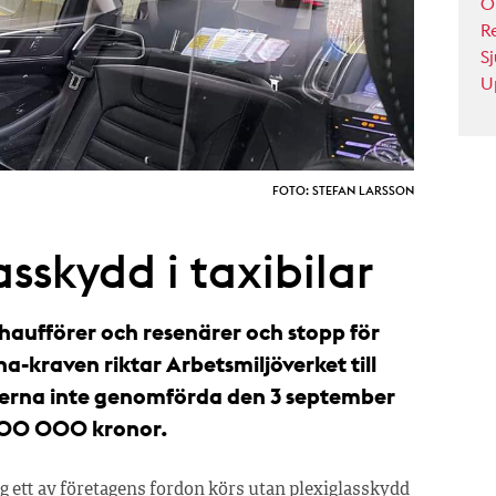
Ö
R
S
U
FOTO: STEFAN LARSSON
sskydd i taxibilar
haufförer och resenärer och stopp för
a-kraven riktar Arbetsmiljöverket till
rderna inte genomförda den 3 september
100 000 kronor.
g ett av företagens fordon körs utan plexiglasskydd