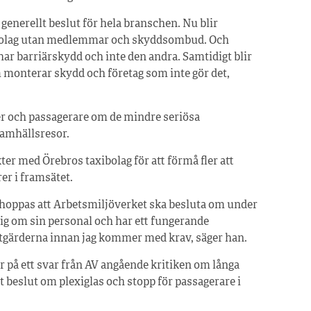
generellt beslut för hela branschen. Nu blir
xibolag utan medlemmar och skyddsombud. Och
ar barriärskydd och inte den andra. Samtidigt blir
monterar skydd och företag som inte gör det,
rer och passagerare om de mindre seriösa
samhällsresor.
er med Örebros taxibolag för att förmå fler att
er i framsätet.
ag hoppas att Arbetsmiljöverket ska besluta om under
sig om sin personal och har ett fungerande
åtgärderna innan jag kommer med krav, säger han.
 på ett svar från AV angående kritiken om långa
t beslut om plexiglas och stopp för passagerare i