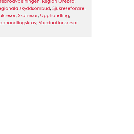
rebroavdelningen
,
Region Örebro
,
egionala skyddsombud
,
Sjukreseförare
,
jukresor
,
Skolresor
,
Upphandling
,
pphandlingskrav
,
Vaccinationsresor