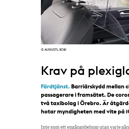
13 AUGUSTI, 2021
Krav på plexigla
Färdtjänst.
Barriärskydd mellan c
passagerare i framsätet. De coron
två taxibolag i Örebro. Är åtgä
hotar myndigheten med vite på 
Inte som ett engångsbelopp utan varje gån