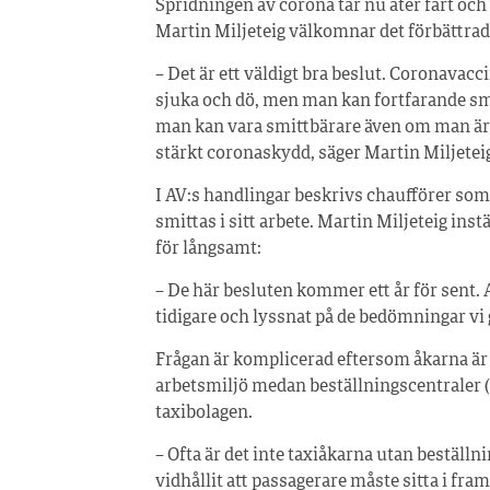
Spridningen av corona tar nu åter fart o
Martin Miljeteig välkomnar det förbättrad
– Det är ett väldigt bra beslut. Coronavacc
sjuka och dö, men man kan fortfarande smi
man kan vara smittbärare även om man är 
stärkt coronaskydd, säger Martin Miljetei
I AV:s handlingar beskrivs chaufförer som 
smittas i sitt arbete. Martin Miljeteig in
för långsamt:
– De här besluten kommer ett år för sent.
tidigare och lyssnat på de bedömningar vi 
Frågan är komplicerad eftersom åkarna är 
arbetsmiljö medan beställningscentraler (
taxibolagen.
– Ofta är det inte taxiåkarna utan bestäl
vidhållit att passagerare måste sitta i fram