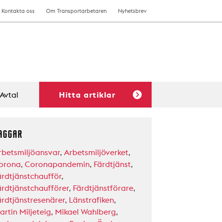
Kontakta oss
Om Transportarbetaren
Nyhetsbrev
Avtal
Hitta artiklar
AGGAR
rbetsmiljöansvar
,
Arbetsmiljöverket
,
orona
,
Coronapandemin
,
Färdtjänst
,
ärdtjänstchaufför
,
ärdtjänstchaufförer
,
Färdtjänstförare
,
ärdtjänstresenärer
,
Länstrafiken
,
artin Miljeteig
,
Mikael Wahlberg
,