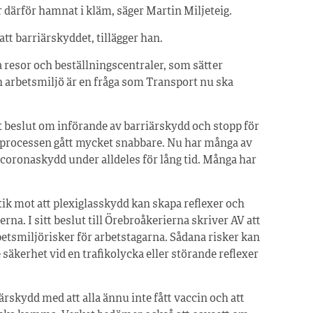
 därför hamnat i kläm, säger Martin Miljeteig.
tt barriärskyddet, tillägger han.
resor och beställningscentraler, som sätter
 arbetsmiljö är en fråga som Transport nu ska
t beslut om införande av barriärskydd och stopp för
 processen gått mycket snabbare. Nu har många av
coronaskydd under alldeles för lång tid. Många har
itik mot att plexiglasskydd kan skapa reflexer och
. I sitt beslut till Örebroåkerierna skriver AV att
betsmiljörisker för arbetstagarna. Sådana risker kan
 säkerhet vid en trafikolycka eller störande reflexer
rskydd med att alla ännu inte fått vaccin och att