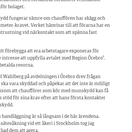
för bolaget.
ydd fungerar sämre om chauffören har skägg och
 meter-kravet. Verket hänvisar till att förarna har en
utrustning vid närkontakt som att spänna fast
tt förebygga att era arbetstagare exponeras för
intresse att uppfylla avtalet med Region Örebro”.
betalda resorna.
 Wahlberg på avdelningen i Örebro drev frågan
n ska vara skyddad och påpekar att det inte är möjligt
. Liksom att chaufförer som kör med munskydd kan få
 stöd för sina krav efter att hans första kontakter
askydd.
s handläggning är så långsam i de här ärendena.
sätesåkning vid ett åkeri i Stockholm tog jag
 bad dem att agera.