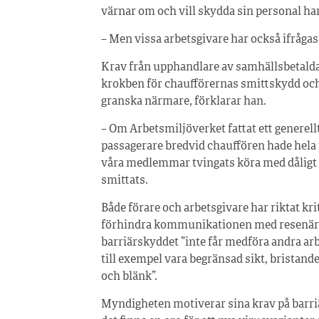
värnar om och vill skydda sin personal har
– Men vissa arbetsgivare har också ifrågasa
Krav från upphandlare av samhällsbetalda 
krokben för chaufförernas smittskydd och
granska närmare, förklarar han.
– Om Arbetsmiljöverket fattat ett generell
passagerare bredvid chauffören hade hela
våra medlemmar tvingats köra med dåligt 
smittats.
Både förare och arbetsgivare har riktat kr
förhindra kommunikationen med resenärerna
barriärskyddet ”inte får medföra andra ar
till exempel vara begränsad sikt, bristande
och blänk”.
Myndigheten motiverar sina krav på barriä