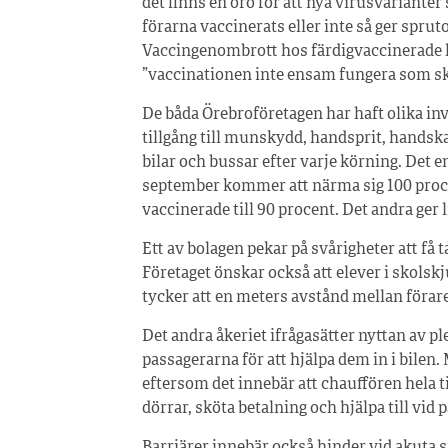
det finns en oro för att nya virusvariant
förarna vaccinerats eller inte så ger spru
Vaccingenombrott hos färdigvaccinerade ha
”vaccinationen inte ensam fungera som sky
De båda Örebroföretagen har haft olika in
tillgång till munskydd, handsprit, handska
bilar och bussar efter varje körning. Det en
september kommer att närma sig 100 proce
vaccinerade till 90 procent. Det andra ger 
Ett av bolagen pekar på svårigheter att få 
Företaget önskar också att elever i skolskj
tycker att en meters avstånd mellan förare
Det andra åkeriet ifrågasätter nyttan av p
passagerarna för att hjälpa dem in i bilen.
eftersom det innebär att chauffören hela t
dörrar, sköta betalning och hjälpa till vid 
Barriärer innebär också hinder vid akuta 