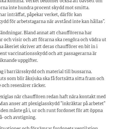
er ska komma. Verket bedömer också att oavsett om
torna inte hundra procent skydd mot smitta.
r inträffat, påpekar verket, därför kan
dd för arbetstagarna när avstånd inte kan hållas”.
vändningar. Bland annat att chaufförerna har
r och visir och att förarna ska rengöra och vädra ut
a åkeriet skriver att deras chaufförer en bit in i
nt vaccinationsskydd och att passagerarna är
liknande uppgifter.
tag i barriärsskydd och material till bussarna.
uts som blir åksjuka ska få fortsätta sitta fram och
 och resenärer räcker.
lexiglas när chauffören redan haft nära kontakt med
 Man anser att plexiglasskydd ”inkräktar på arbetet”
iden måste gå i, ur och runt fordonet för att öppna
på- och avstigning.
situationer och försämrar fordonets ventilation