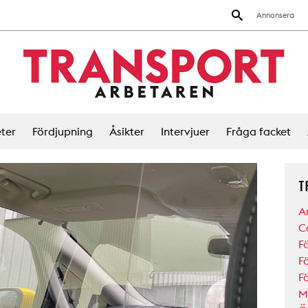
Annonsera
ter
Fördjupning
Åsikter
Intervjuer
Fråga facket
T
A
C
F
F
F
M