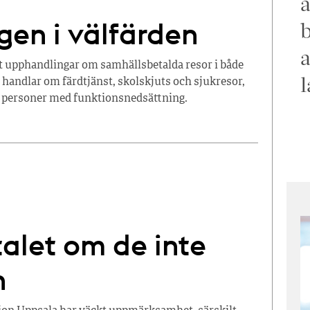
a
gen i välfärden
b
a
it upphandlingar om samhällsbetalda resor i både
l
andlar om färdtjänst, skolskjuts och sjukresor,
ch personer med funktionsnedsättning.
talet om de inte
n