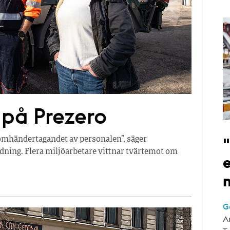
 på Prezero
omhändertagandet av personalen”, säger
dning. Flera miljöarbetare vittnar tvärtemot om
e
G
A