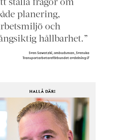
tt ställa frågor om
åde planering,
rbetsmiljö och
ångsiktig hållbarhet.”
Sven Sawatzki, ombudsman, Svenska
Transportarbetareförbundet avdelning 17
HALLÅ DÄR!