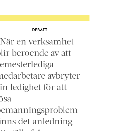
DEBATT
”När en verksamhet
lir beroende av att
emesterlediga
edarbetare avbryter
in ledighet för att
ösa
bemanningsproblem
inns det anledning