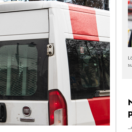
L
s
…