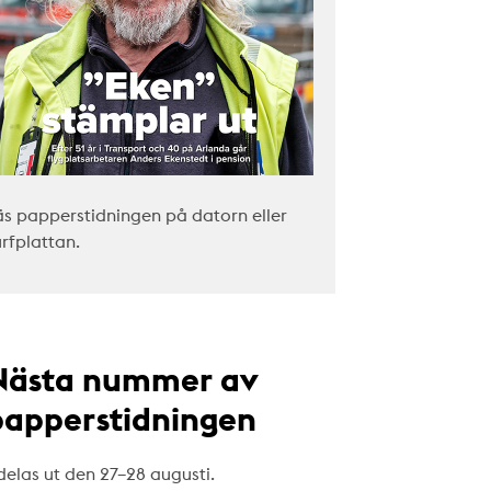
äs papperstidningen på datorn eller
urfplattan.
Nästa nummer av
papperstidningen
delas ut den 27–28 augusti.