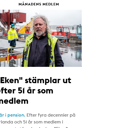
MÅNADENS MEDLEM
"Eken" stämplar ut
fter 51 år som
medlem
år i pension.
Efter fyra decennier på
rlanda och 51 år som medlem i