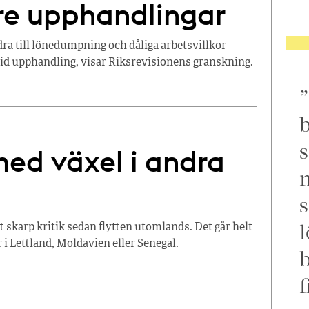
are upphandlingar
ra till lönedumpning och dåliga arbetsvillkor
 vid upphandling, visar Riksrevisionens granskning.
b
s
ed växel i andra
m
s
l
t skarp kritik sedan flytten utomlands. Det går helt
r i Lettland, Moldavien eller Senegal.
f