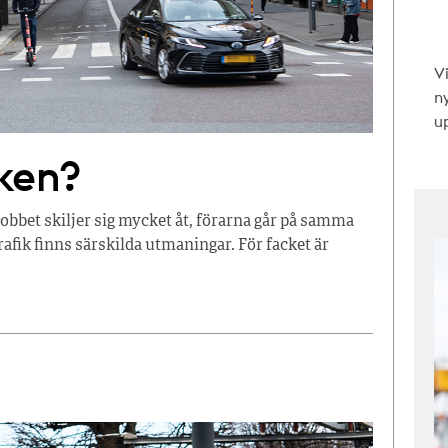
V
n
up
rken?
 jobbet skiljer sig mycket åt, förarna går på samma
rafik finns särskilda utmaningar. För facket är