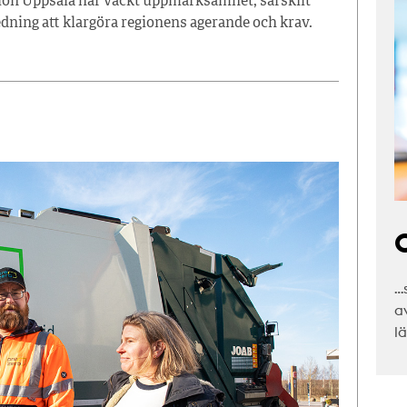
ion Uppsala har väckt uppmärksamhet, särskilt
ledning att klargöra regionens agerande och krav.
C
…
a
l