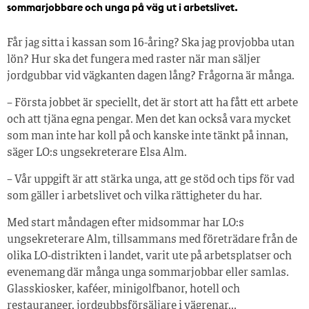
sommarjobbare och unga på väg ut i arbetslivet.
Får jag sitta i kassan som 16-åring? Ska jag provjobba utan
lön? Hur ska det fungera med raster när man säljer
jordgubbar vid vägkanten dagen lång? Frågorna är många.
– Första jobbet är speciellt, det är stort att ha fått ett arbete
och att tjäna egna pengar. Men det kan också vara mycket
som man inte har koll på och kanske inte tänkt på innan,
säger LO:s ungsekreterare Elsa Alm.
– Vår uppgift är att stärka unga, att ge stöd och tips för vad
som gäller i arbetslivet och vilka rättigheter du har.
Med start måndagen efter midsommar har LO:s
ungsekreterare Alm, tillsammans med företrädare från de
olika LO-distrikten i landet, varit ute på arbetsplatser och
evenemang där många unga sommarjobbar eller samlas.
Glasskiosker, kaféer, minigolfbanor, hotell och
restauranger, jordgubbsförsäljare i vägrenar…