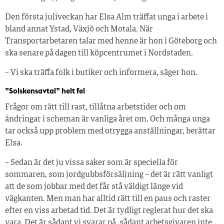
Den första juliveckan har Elsa Alm träffat unga i arbete i
bland annat Ystad, Växjö och Motala. När
Transportarbetaren talar med henne är hon i Göteborg och
ska senare på dagen till köpcentrumet i Nordstaden.
– Vi ska träffa folk i butiker och informera, säger hon.
”Solskensavtal” helt fel
Frågor om rätt till rast, tillåtna arbetstider och om
ändringar i scheman är vanliga året om. Och många unga
tar också upp problem med otrygga anställningar, berättar
Elsa.
– Sedan är det ju vissa saker som är speciella för
sommaren, som jordgubbsförsäljning – det är rätt vanligt
att de som jobbar med det får stå väldigt länge vid
vägkanten. Men man har alltid rätt till en paus och raster
efter en viss arbetad tid. Det är tydligt reglerat hur det ska
vara. Det är sådant vi svarar på, sådant arbetsgivaren inte