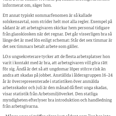
informerat om, säger hon.
Ett annat typiskt sommarfenomen är så kallade
solskensavtal, som strider helt mot alla regler. Exempel på
sådant är att arbetsgivaren skickar hem personal tidigare
från glasskiosken när det regnar. Det går visserligen bra så
länge det är med lön enligt schemat: Står det sex timmar är
det sex timmars betalt arbete som gäller.
LO:s ungsekreterare tycker att de flesta arbetsplatser hon
varit i kontakt med är bra, att arbetsgivaren vill göra rätt
för sig. Ändå är det så att ungdomar löper större risk än
andra att skadas på jobbet. Anställda i åldersgruppen 16–24
år är överrepresenterade i statistiken över anmälda
arbetsskador och juli är den månad då flest unga skadas,
visar statistik från Arbetsmiljöverket. Den statliga
myndigheten efterlyser bra introduktion och handledning
från arbetsgivarna.