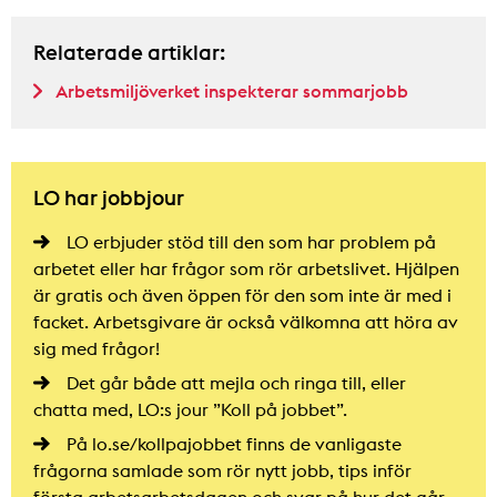
Relaterade artiklar:
Arbetsmiljöverket inspekterar sommarjobb
LO har jobbjour
LO erbjuder stöd till den som har problem på
arbetet eller har frågor som rör arbetslivet. Hjälpen
är gratis och även öppen för den som inte är med i
facket. Arbetsgivare är också välkomna att höra av
sig med frågor!
Det går både att mejla och ringa till, eller
chatta med, LO:s jour ”Koll på jobbet”.
På lo.se/kollpajobbet finns de vanligaste
frågorna samlade som rör nytt jobb, tips inför
första arbetsarbetsdagen och svar på hur det går