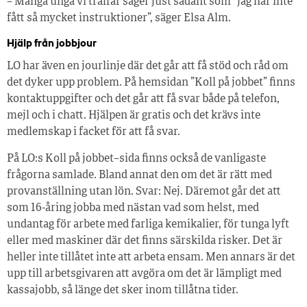
– Många unga vi träffar säger just sådant som ”jag har inte
fått så mycket instruktioner”, säger Elsa Alm.
Hjälp från jobbjour
LO har även en jourlinje där det går att få stöd och råd om
det dyker upp problem. På hemsidan ”Koll på jobbet” finns
kontaktuppgifter och det går att få svar både på telefon,
mejl och i chatt. Hjälpen är gratis och det krävs inte
medlemskap i facket för att få svar.
På LO:s Koll på jobbet–sida finns också de vanligaste
frågorna samlade. Bland annat den om det är rätt med
provanställning utan lön. Svar: Nej. Däremot går det att
som 16-åring jobba med nästan vad som helst, med
undantag för arbete med farliga kemikalier, för tunga lyft
eller med maskiner där det finns särskilda risker. Det är
heller inte tillåtet inte att arbeta ensam. Men annars är det
upp till arbetsgivaren att avgöra om det är lämpligt med
kassajobb, så länge det sker inom tillåtna tider.