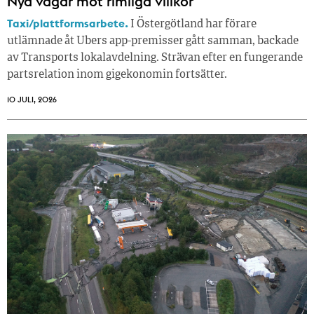
Nya vägar mot rimliga villkor
Taxi/plattformsarbete.
I Östergötland har förare
utlämnade åt Ubers app-premisser gått samman, backade
av Transports lokalavdelning. Strävan efter en fungerande
partsrelation inom gigekonomin fortsätter.
10 JULI, 2026