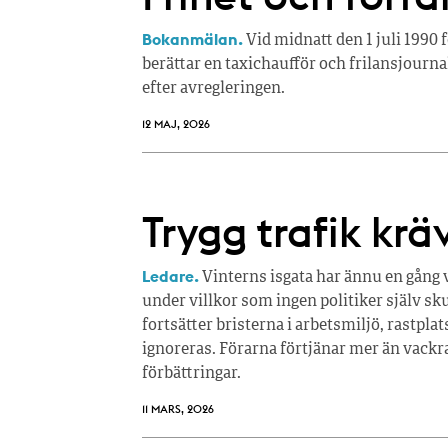
Bokanmälan.
Vid midnatt den 1 juli 1990 
berättar en taxichaufför och frilansjour
efter avregleringen.
12 MAJ, 2026
Trygg trafik krä
Ledare.
Vinterns isgata har ännu en gång vi
under villkor som ingen politiker själv sku
fortsätter bristerna i arbetsmiljö, rastpl
ignoreras. Förarna förtjänar mer än vackra
förbättringar.
11 MARS, 2026