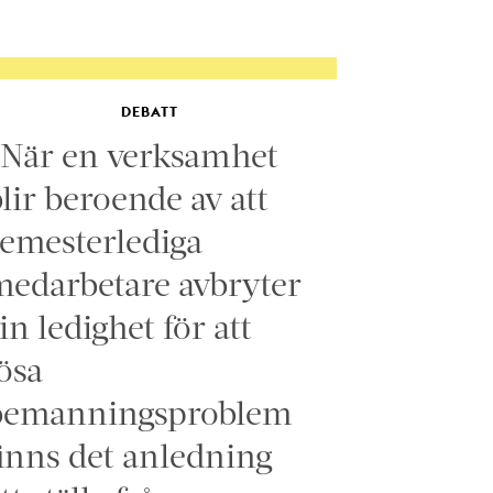
DEBATT
”När en verksamhet
lir beroende av att
emesterlediga
edarbetare avbryter
in ledighet för att
ösa
bemanningsproblem
inns det anledning