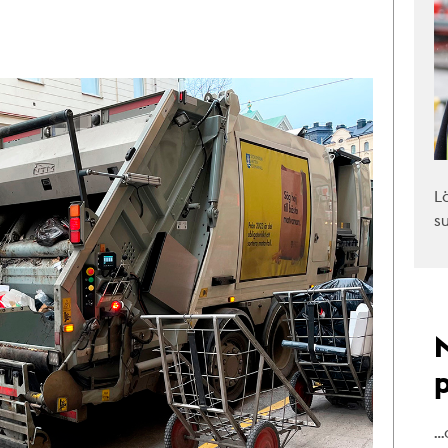
L
s
…