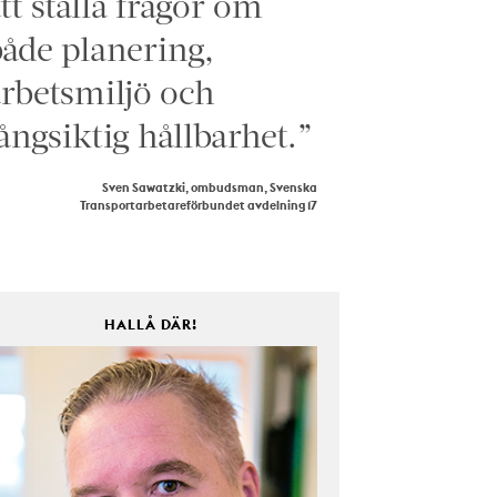
tt ställa frågor om
åde planering,
rbetsmiljö och
ångsiktig hållbarhet.”
Sven Sawatzki, ombudsman, Svenska
Transportarbetareförbundet avdelning 17
HALLÅ DÄR!