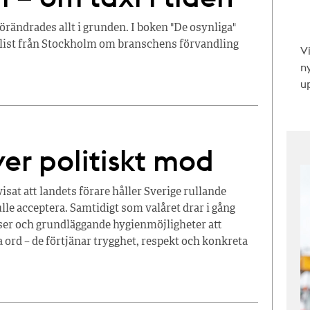
förändrades allt i grunden. I boken "De osynliga"
nalist från Stockholm om branschens förvandling
V
n
up
ver politiskt mod
sat att landets förare håller Sverige rullande
lle acceptera. Samtidigt som valåret drar i gång
atser och grundläggande hygienmöjligheter att
 ord – de förtjänar trygghet, respekt och konkreta