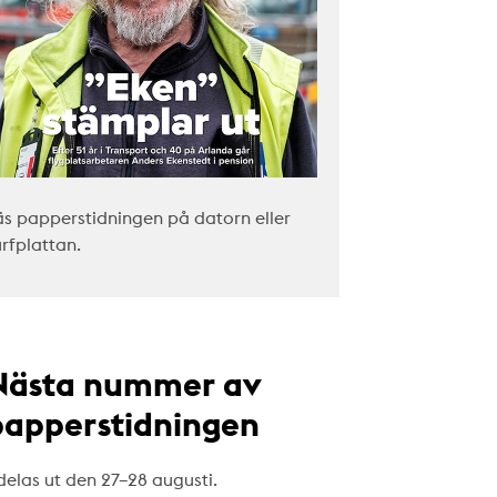
äs papperstidningen på datorn eller
urfplattan.
Nästa nummer av
papperstidningen
delas ut den 27–28 augusti.