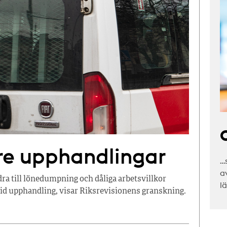
C
are upphandlingar
…
a
ra till lönedumpning och dåliga arbetsvillkor
l
 vid upphandling, visar Riksrevisionens granskning.