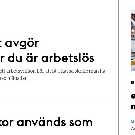
t avgör
r du är arbetslös
tt arbetsvillkor. För att få a-kassa skulle man ha
sex månader.
e
lkor används som
G
A