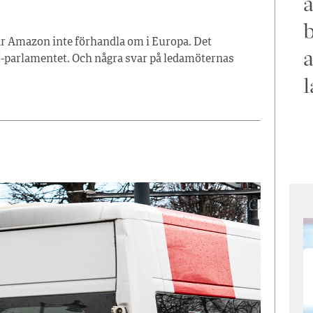
a
b
lär Amazon inte förhandla om i Europa. Det
a
U-parlamentet. Och några svar på ledamöternas
l