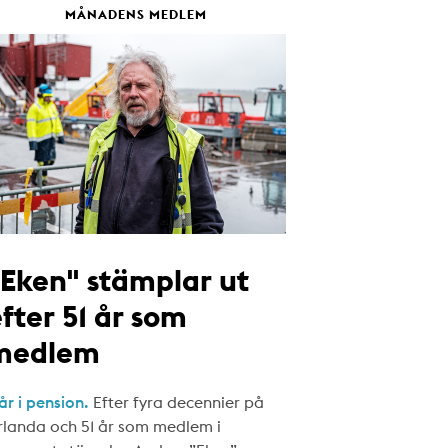
MÅNADENS MEDLEM
"Eken" stämplar ut
fter 51 år som
medlem
år i pension.
Efter fyra decennier på
rlanda och 51 år som medlem i