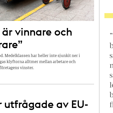
 är vinnare och
rare”
b
s
d. Medelklassen har heller inte sjunkit ner i
dgas klyftorna alltmer mellan arbetare och
m
företagens vinster.
s
l
 utfrågade av EU-
f