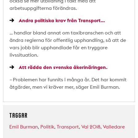
också se mer utbildning i takt med att
arbetsuppgifterna förändras.
Andra politiska krav från Transport…
… handlar bland annat om taxibranschen och att
ändra reglerna för offentlig upphandling, så att de
vars jobb blir upphandlade får en tryggare
livssituation.
Att rädda den svenska åkerinäringen.
– Problemen har funnits i många år. Det har kommit
åtgärder, men vi kräver mer, säger Emil Burman.
TAGGAR
Emil Burman
,
Politik
,
Transport
,
Val 2018
,
Valledare