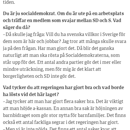
tiden.
Du är ju socialdemokrat. Om du är ute på en arbetsplats
och träffar en medlem som svajar mellan SD och S. Vad
säger du då?
– Då skulle jag fråga: Vill du ha svenska villkor i Sverige för
dem som är här och jobbar? Jag tror att många skulle svara
ja på den frågan. Har man gjort det. Då blir det ganska
naturligt att man ska rösta på Socialdemokraterna, som
står upp för det. Ett antal andra partier gör det i mer eller
mindre uträckning, men för mig är det klart att
borgerligheten och SD inte gör det.
Vad tycker du att regeringen har gjort bra och vad borde
ha lösts vid det här laget?
– Jag tycker att man har gjort flera saker bra. Det är viktigt
att man höjde a-kassan. En annan bra sak är höjningen av
barnbidraget som gör stor nytta för barnfamiljer. Det finns
också ett antal fackliga segrar i det regeringen har gjort.
– Men vi är inte nöjda. Det finns ett antal saker kvar att