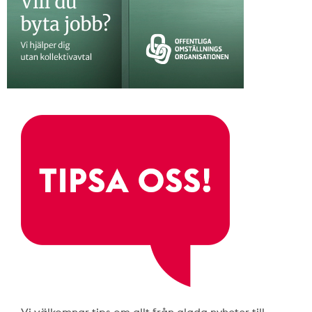
Vi välkomnar tips om allt från glada nyheter till