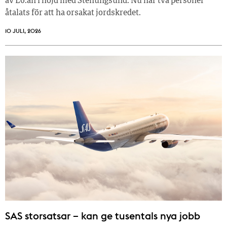
av E6:an i höjd med Stenungsund. Nu har två personer
åtalats för att ha orsakat jordskredet.
10 JULI, 2026
SAS storsatsar – kan ge tusentals nya jobb