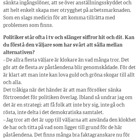
sänkta ingångslöner, att se över anställningsskyddet och
att helt enkelt skapa mer otrygghet på arbetsmarknaden.
Som en slags medicin för att komma tillrätta med
problemen som finns.
Politiker står ofta i tv och slänger siffror hit och dit. Kan
du förstå den väljare som har svårt att sålla mellan
alternativen?
– De allra flesta väljare är klokare än vad många tror. Det
gör att de flesta av påståendena blir genomskådade. För det
är klart att man inte kan lova guld och gröna skogar till allt
och alla.
Det tråkiga när det händer är att man försöker sänka
förtroendet för politiken överlag. Ibland så undrar jag om
det är en strategi: att få folk att inte bry sig, inte gå och
rösta, inte delta i det demokratiska samtalet.
– Jag tror att det är upp till väljarna att använda den klokhet
de har och titta på vad som ligger till grund för de här
påståendena. Det finns många bra faktagranskare nu för