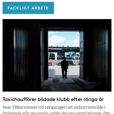
FACKLIGT ARBETE
Taxichaufförer bildade klubb efter röriga år
Taxi.
I fikarummet vid taxigaraget i ett industriområde i
Strängnäs står nya stolar under den nya ventilationen. Det