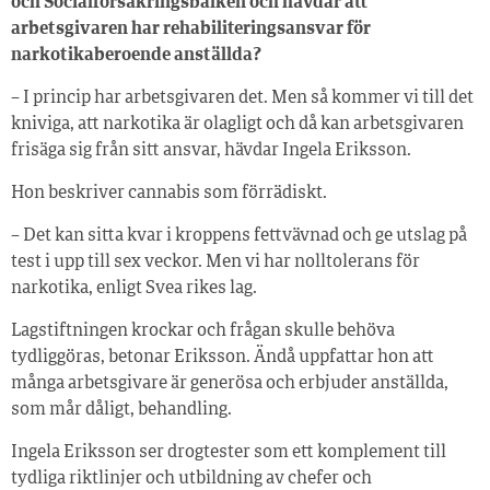
och Socialförsäkringsbalken och hävdar att
arbetsgivaren har rehabiliteringsansvar för
narkotikaberoende anställda?
– I princip har arbetsgivaren det. Men så kommer vi till det
kniviga, att narkotika är olagligt och då kan arbetsgivaren
frisäga sig från sitt ansvar, hävdar Ingela Eriksson.
Hon beskriver cannabis som förrädiskt.
– Det kan sitta kvar i kroppens fettvävnad och ge utslag på
test i upp till sex veckor. Men vi har nolltolerans för
narkotika, enligt Svea rikes lag.
Lagstiftningen krockar och frågan skulle behöva
tydliggöras, betonar Eriksson. Ändå uppfattar hon att
många arbetsgivare är generösa och erbjuder anställda,
som mår dåligt, behandling.
Ingela Eriksson ser drogtester som ett komplement till
tydliga riktlinjer och utbildning av chefer och