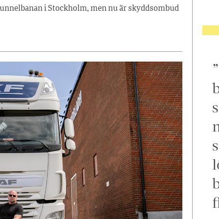
 tunnelbanan i Stockholm, men nu är skyddsombud
b
s
m
s
l
f