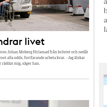
a
b
a
l
drar livet
fören Johan Moberg förlamad från bröstet och nedåt
ot alla odds, fortfarande arbeta kvar. – Jag älskar
ar räddat mig, säger han.