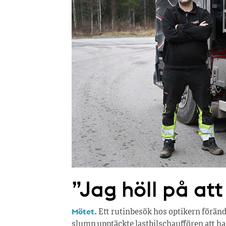
”Jag höll på att 
Mötet.
Ett rutinbesök hos optikern föränd
slump upptäckte lastbilschauffören att han 