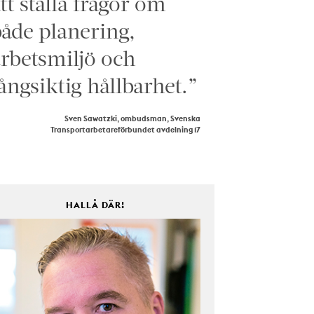
tt ställa frågor om
åde planering,
rbetsmiljö och
ångsiktig hållbarhet.”
Sven Sawatzki, ombudsman, Svenska
Transportarbetareförbundet avdelning 17
HALLÅ DÄR!