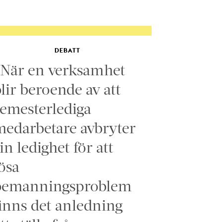
DEBATT
”När en verksamhet
lir beroende av att
emesterlediga
edarbetare avbryter
in ledighet för att
ösa
bemanningsproblem
inns det anledning