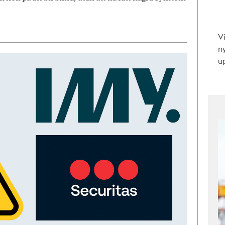
V
n
up