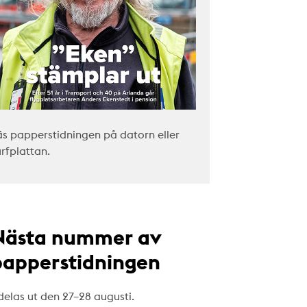
äs papperstidningen på datorn eller
urfplattan.
Nästa nummer av
papperstidningen
delas ut den 27–28 augusti.