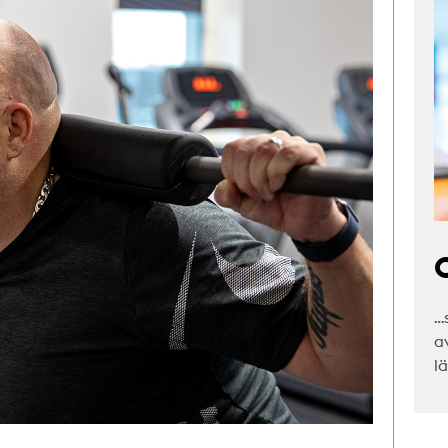
C
…
a
l