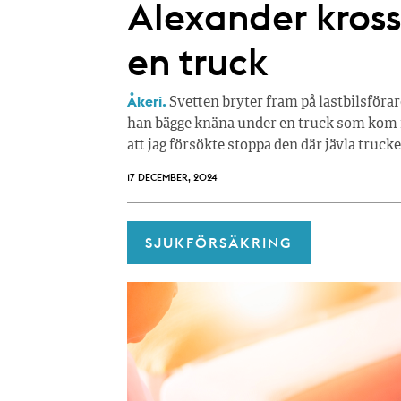
Alexander kros
en truck
Åkeri.
Svetten bryter fram på lastbilsföra
han bägge knäna under en truck som kom i ru
att jag försökte stoppa den där jävla truck
17 DECEMBER, 2024
SJUKFÖRSÄKRING