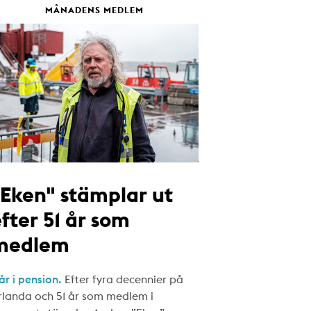
MÅNADENS MEDLEM
"Eken" stämplar ut
fter 51 år som
medlem
år i pension.
Efter fyra decennier på
rlanda och 51 år som medlem i