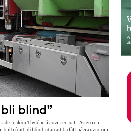
bli blind”
rade Joakim Thyléns liv över en natt. Av en ren
höll på att bli blind, utan att ha fått några symtom