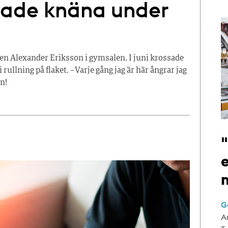
sade knäna under
ren Alexander Eriksson i gymsalen. I juni krossade
llning på flaket. – Varje gång jag är här ångrar jag
en!
e
G
A