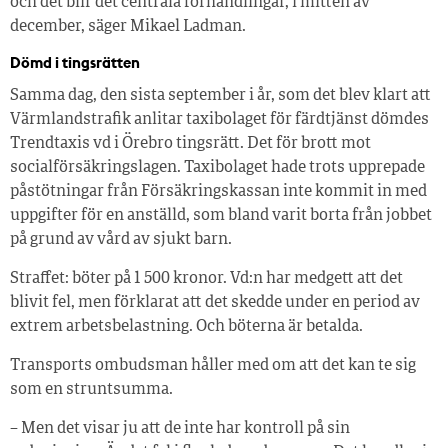
och det blir det centrala förhandlingar, i mitten av
december, säger Mikael Ladman.
Dömd i tingsrätten
Samma dag, den sista september i år, som det blev klart att
Värmlandstrafik anlitar taxibolaget för färdtjänst dömdes
Trendtaxis vd i Örebro tingsrätt. Det för brott mot
socialförsäkringslagen. Taxibolaget hade trots upprepade
påstötningar från Försäkringskassan inte kommit in med
uppgifter för en anställd, som bland varit borta från jobbet
på grund av vård av sjukt barn.
Straffet: böter på 1 500 kronor. Vd:n har medgett att det
blivit fel, men förklarat att det skedde under en period av
extrem arbetsbelastning. Och böterna är betalda.
Transports ombudsman håller med om att det kan te sig
som en struntsumma.
– Men det visar ju att de inte har kontroll på sin