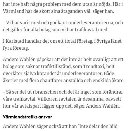
har inte haft några problem med dem utan är nöjda. Här i
Värmland har de skött sina åtaganden väl, säger han.
– Vi har varit med och godkänt underleverantörerna, och
det gäller för alla bolag som vi har trafikavtal med.
I Karlstad handlar det om ett tiotal företag, i övriga länet
fyra företag.
Anders Wahlén påpekar att det inte är helt ovanligt att ett
bolag som saknar trafiktillstånd, som Trendtaxi, helt
överlåter själva körandet åt underleverantörer: Både
åkerier med flera chaufförer anställda och enskilda åkare.
– Så ser det ut i branschen och det är inget som förändrar
våra trafikavtal. Villkoren i avtalen är desamma, oavsett
hur vår avtalspart lägger upp det, säger Anders Wahlén.
Värmlandstrafiks ansvar
Anders Wahlén säger också att han ”inte delar den bild