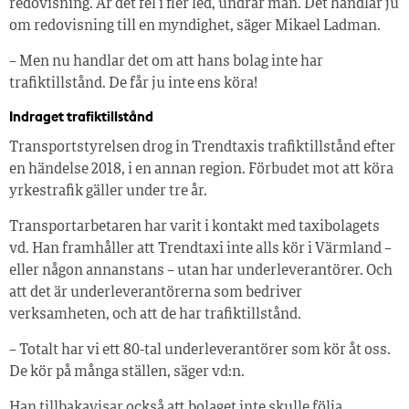
redovisning. Är det fel i fler led, undrar man. Det handlar ju
om redovisning till en myndighet, säger Mikael Ladman.
– Men nu handlar det om att hans bolag inte har
trafiktillstånd. De får ju inte ens köra!
Indraget trafiktillstånd
Transportstyrelsen drog in Trendtaxis trafiktillstånd efter
en händelse 2018, i en annan region. Förbudet mot att köra
yrkestrafik gäller under tre år.
Transportarbetaren har varit i kontakt med taxibolagets
vd. Han framhåller att Trendtaxi inte alls kör i Värmland –
eller någon annanstans – utan har underleverantörer. Och
att det är underleverantörerna som bedriver
verksamheten, och att de har trafiktillstånd.
– Totalt har vi ett 80-tal underleverantörer som kör åt oss.
De kör på många ställen, säger vd:n.
Han tillbakavisar också att bolaget inte skulle följa