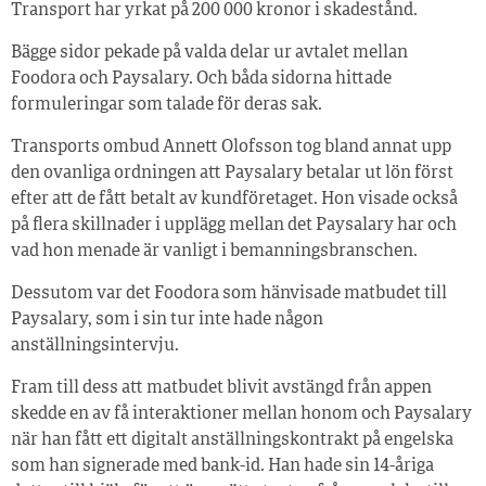
Transport har yrkat på 200 000 kronor i skadestånd.
Bägge sidor pekade på valda delar ur avtalet mellan
Foodora och Paysalary. Och båda sidorna hittade
formuleringar som talade för deras sak.
Transports ombud Annett Olofsson tog bland annat upp
den ovanliga ordningen att Paysalary betalar ut lön först
efter att de fått betalt av kundföretaget. Hon visade också
på flera skillnader i upplägg mellan det Paysalary har och
vad hon menade är vanligt i bemanningsbranschen.
Dessutom var det Foodora som hänvisade matbudet till
Paysalary, som i sin tur inte hade någon
anställningsintervju.
Fram till dess att matbudet blivit avstängd från appen
skedde en av få interaktioner mellan honom och Paysalary
när han fått ett digitalt anställningskontrakt på engelska
som han signerade med bank-id. Han hade sin 14-åriga