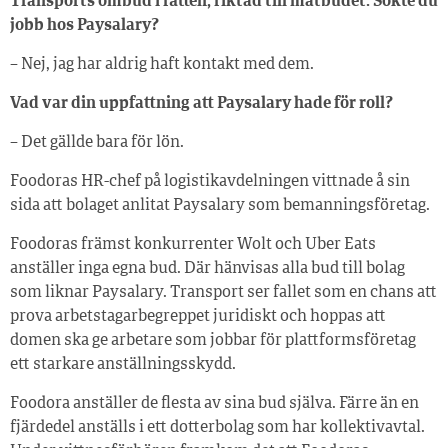
Transports ombud i rätten, riktad till matbudet: Sökte du
jobb hos Paysalary?
– Nej, jag har aldrig haft kontakt med dem.
Vad var din uppfattning att Paysalary hade för roll?
– Det gällde bara för lön.
Foodoras HR-chef på logistikavdelningen vittnade å sin
sida att bolaget anlitat Paysalary som bemanningsföretag.
Foodoras främst konkurrenter Wolt och Uber Eats
anställer inga egna bud. Där hänvisas alla bud till bolag
som liknar Paysalary. Transport ser fallet som en chans att
prova arbetstagarbegreppet juridiskt och hoppas att
domen ska ge arbetare som jobbar för plattformsföretag
ett starkare anställningsskydd.
Foodora anställer de flesta av sina bud själva. Färre än en
fjärdedel anställs i ett dotterbolag som har kollektivavtal.