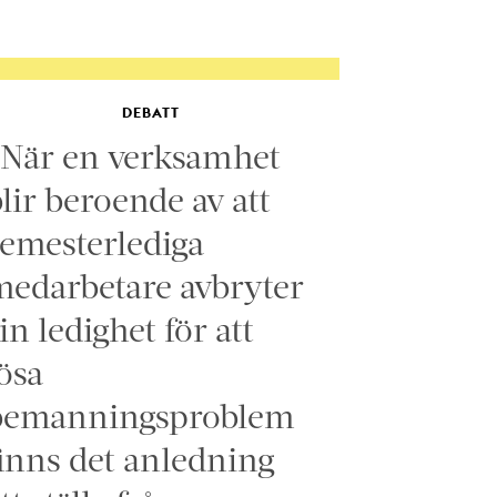
DEBATT
”När en verksamhet
lir beroende av att
emesterlediga
edarbetare avbryter
in ledighet för att
ösa
bemanningsproblem
inns det anledning