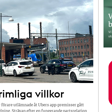
imliga villkor
r förare utlämnade åt Ubers app-premisser gått
ning. Strävan efter en fungerande partsrelation