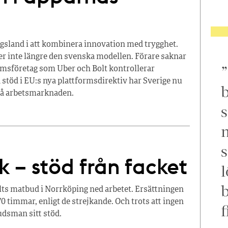
ångsland i att kombinera innovation med trygghet.
er inte längre den svenska modellen. Förare saknar
rmsföretag som Uber och Bolt kontrollerar
d stöd i EU:s nya plattformsdirektiv har Sverige nu
b
 på arbetsmarknaden.
s
m
s
jk – stöd från facket
l
lts matbud i Norrköping ned arbetet. Ersättningen
0 timmar, enligt de strejkande. Och trots att ingen
f
udsman sitt stöd.