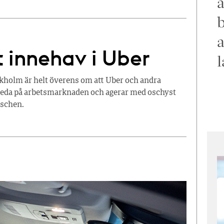
a
b
a
t innehav i Uber
l
ockholm är helt överens om att Uber och andra
oreda på arbetsmarknaden och agerar med oschyst
nschen.