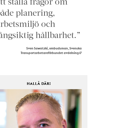
tt ställa frågor om
åde planering,
rbetsmiljö och
ångsiktig hållbarhet.”
Sven Sawatzki, ombudsman, Svenska
Transportarbetareförbundet avdelning 17
HALLÅ DÄR!