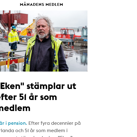
MÅNADENS MEDLEM
"Eken" stämplar ut
fter 51 år som
medlem
år i pension.
Efter fyra decennier på
rlanda och 51 år som medlem i