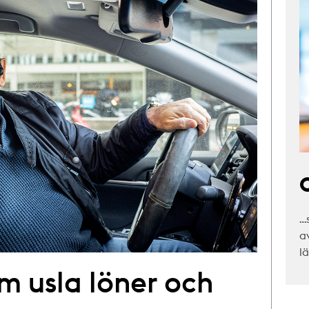
C
…
a
l
om usla löner och