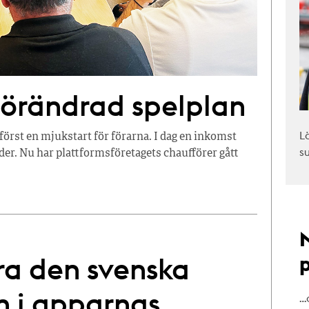
förändrad spelplan
L
först en mjukstart för förarna. I dag en inkomst
s
tider. Nu har plattformsföretagets chaufförer gått
ra den svenska
n i apparnas
…