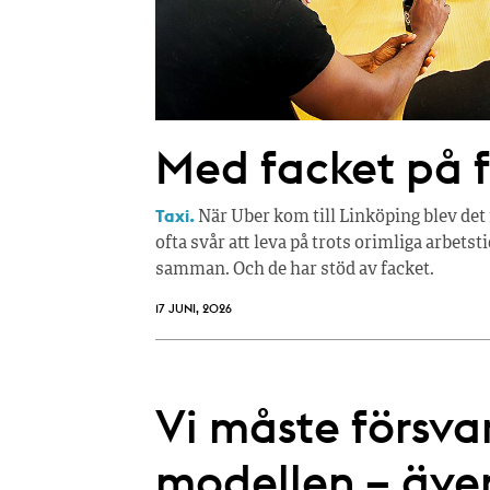
Med facket på 
Taxi.
När Uber kom till Linköping blev det 
ofta svår att leva på trots orimliga arbets
samman. Och de har stöd av facket.
17 JUNI, 2026
Vi måste försva
modellen – äve