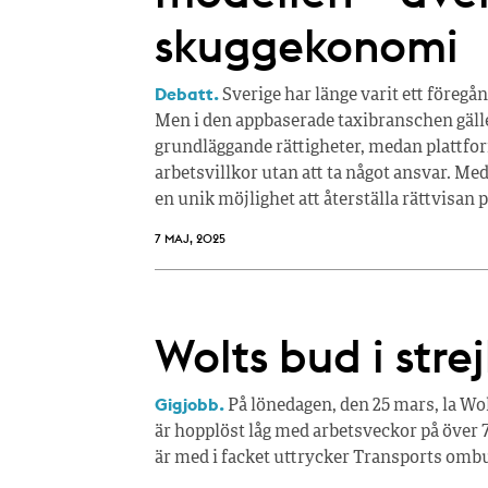
skuggekonomi
Debatt.
Sverige har länge varit ett föreg
Men i den appbaserade taxibranschen gäll
grundläggande rättigheter, medan plattfo
arbetsvillkor utan att ta något ansvar. Me
en unik möjlighet att återställa rättvisan
7 MAJ, 2025
Wolts bud i stre
Gigjobb.
På lönedagen, den 25 mars, la Wo
är hopplöst låg med arbetsveckor på över 7
är med i facket uttrycker Transports omb