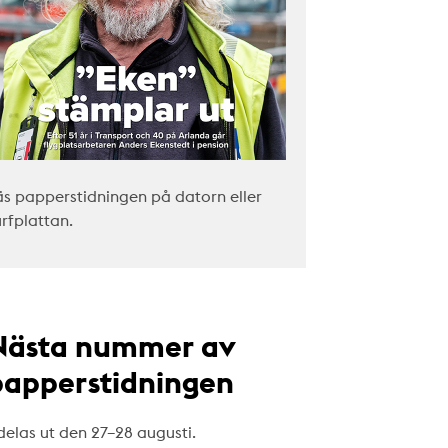
äs papperstidningen på datorn eller
urfplattan.
Nästa nummer av
papperstidningen
delas ut den 27–28 augusti.