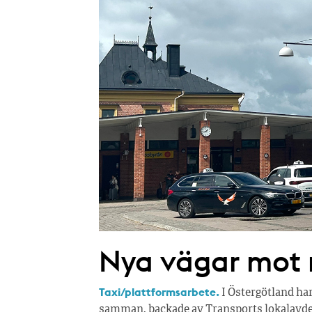
Nya vägar mot r
Taxi/plattformsarbete.
I Östergötland ha
samman, backade av Transports lokalavdel