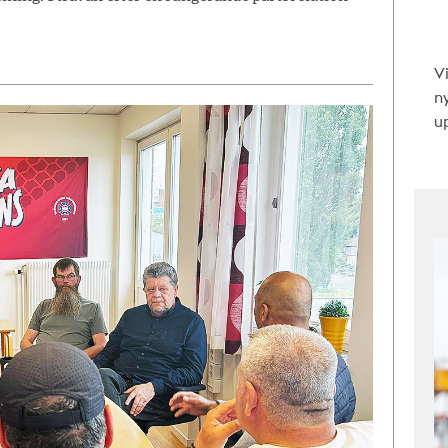
V
n
up