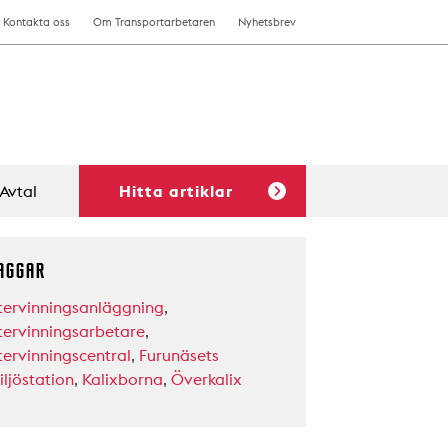
Kontakta oss
Om Transportarbetaren
Nyhetsbrev
Avtal
Hitta artiklar
AGGAR
tervinningsanläggning
,
tervinningsarbetare
,
tervinningscentral
,
Furunäsets
iljöstation
,
Kalixborna
,
Överkalix