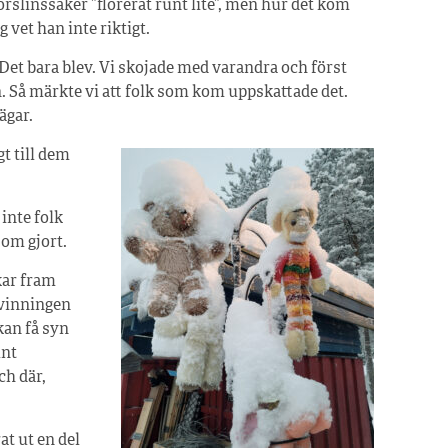
orslinssaker ”florerat runt lite”, men hur det kom
ig vet han inte riktigt.
 Det bara blev. Vi skojade med varandra och först
nn. Så märkte vi att folk som kom uppskattade det.
ägar.
gt till dem
 inte folk
som gjort.
kar fram
rvinningen
kan få syn
unt
ch där,
at ut en del