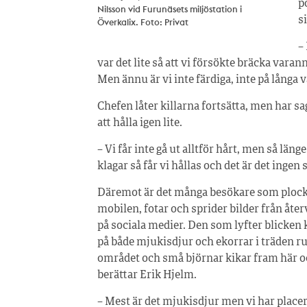
p
Nilsson vid Furunäsets miljöstation i
s
Överkalix. Foto: Privat
–
var det lite så att vi försökte bräcka vara
Men ännu är vi inte färdiga, inte på långa v
Chefen låter killarna fortsätta, men har sa
att hålla igen lite.
– Vi får inte gå ut alltför hårt, men så länge
klagar så får vi hållas och det är det ingen 
Däremot är det många besökare som ploc
mobilen, fotar och sprider bilder från åte
på sociala medier. Den som lyfter blicken 
på både mjukisdjur och ekorrar i träden r
området och små björnar kikar fram här o
berättar Erik Hjelm.
– Mest är det mjukisdjur men vi har placer