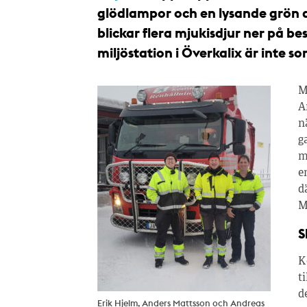
glödlampor och en lysande grön dr
blickar flera mjukisdjur ner på b
miljöstation i Överkalix är inte s
M
A
n
g
m
e
d
M
S
K
t
d
Erik Hjelm, Anders Mattsson och Andreas