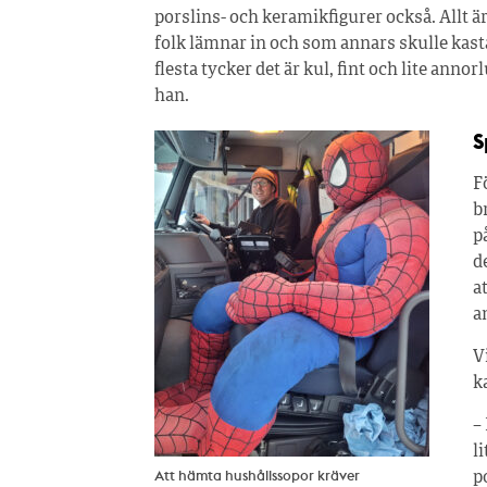
porslins- och keramikfigurer också. Allt ä
folk lämnar in och som annars skulle kast
flesta tycker det är kul, fint och lite annor
han.
S
F
b
p
d
a
a
V
k
–
l
Att hämta hushållssopor kräver
p