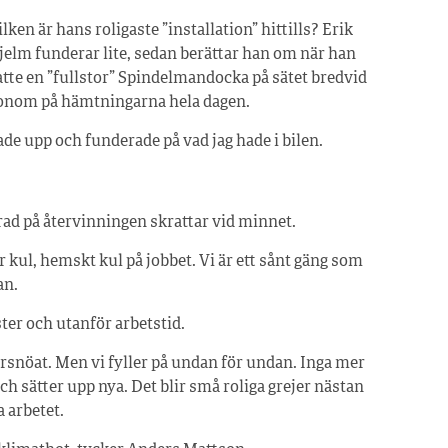
ilken är hans roligaste ”installation” hittills? Erik
jelm funderar lite, sedan berättar han om när han
atte en ”fullstor” Spindelmandocka på sätet bredvid
honom på hämtningarna hela dagen.
de upp och funderade på vad jag hade i bilen.
ad på återvinningen skrattar vid minnet.
har kul, hemskt kul på jobbet. Vi är ett sånt gäng som
an.
ter och utanför arbetstid.
ersnöat. Men vi fyller på undan för undan. Inga mer
och sätter upp nya. Det blir små roliga grejer nästan
a arbetet.