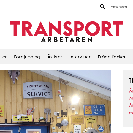
Annonsera
ter
Fördjupning
Åsikter
Intervjuer
Fråga facket
T
Å
Å
Å
m