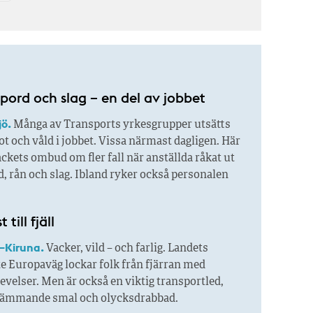
pord och slag – en del av jobbet
jö.
Många av Transports yrkesgrupper utsätts
ot och våld i jobbet. Vissa närmast dagligen. Här
ackets ombud om fler fall när anställda råkat ut
d, rån och slag. Ibland ryker också personalen
 till fjäll
–Kiruna.
Vacker, vild – och farlig. Landets
e Europaväg lockar folk från fjärran med
velser. Men är också en viktig transportled,
rämmande smal och olycksdrabbad.