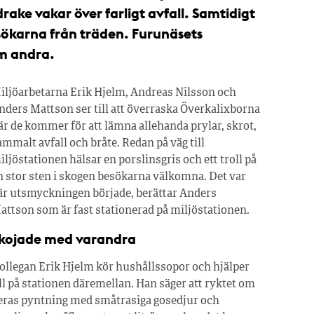
ake vakar över farligt avfall. Samtidigt
esökarna från träden. Furunäsets
om andra.
iljöarbetarna Erik Hjelm, Andreas Nilsson och
nders Mattson ser till att överraska Överkalixborna
är de kommer för att lämna allehanda prylar, skrot,
ammalt avfall och bråte. Redan på väg till
iljöstationen hälsar en porslinsgris och ett troll på
n stor sten i skogen besökarna välkomna. Det var
är utsmyckningen började, berättar Anders
attson som är fast stationerad på miljöstationen.
kojade med varandra
ollegan Erik Hjelm kör hushållssopor och hjälper
ill på stationen däremellan. Han säger att ryktet om
eras pyntning med småtrasiga gosedjur och