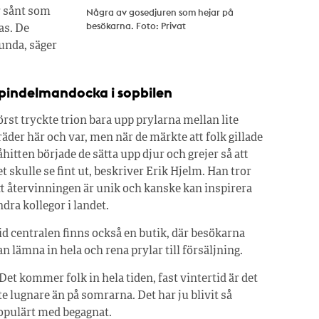
r sånt som
Några av gosedjuren som hejar på
besökarna. Foto: Privat
as. De
lunda, säger
pindelmandocka i sopbilen
örst tryckte trion bara upp prylarna mellan lite
räder här och var, men när de märkte att folk gillade
åhitten började de sätta upp djur och grejer så att
et skulle se fint ut, beskriver Erik Hjelm. Han tror
tt återvinningen är unik och kanske kan inspirera
ndra kollegor i landet.
id centralen finns också en butik, där besökarna
an lämna in hela och rena prylar till försäljning.
 Det kommer folk in hela tiden, fast vintertid är det
ite lugnare än på somrarna. Det har ju blivit så
opulärt med begagnat.