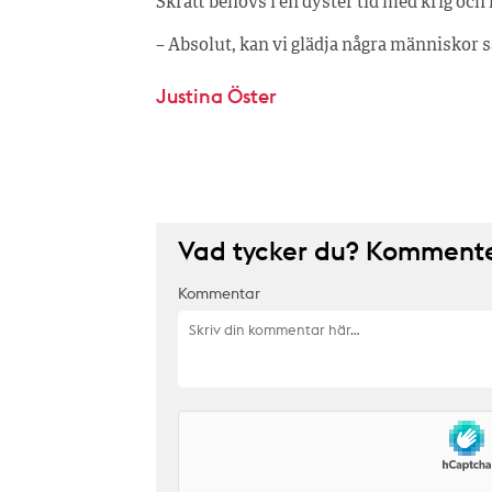
Skratt behövs i en dyster tid med krig oc
– Absolut, kan vi glädja några människor så
Justina Öster
Vad tycker du? Kommenter
Kommentar