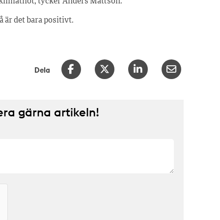
h klimathot, tycker Anders Mattson.
 är det bara positivt.
Dela
a gärna artikeln!