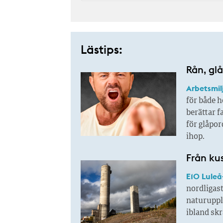
Lästips:
Rån, glå
Arbetsmil
för både h
berättar f
för glåpor
ihop.
Från kust
E10 Luleå
nordligast
naturupple
ibland sk