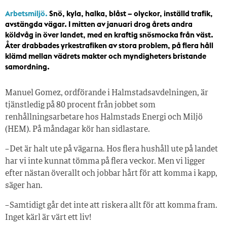
Arbetsmiljö.
Snö, kyla, halka, blåst – olyckor, inställd trafik,
avstängda vägar. I mitten av januari drog årets andra
köldvåg in över landet, med en kraftig snösmocka från väst.
Åter drabbades yrkestrafiken av stora problem, på flera håll
klämd mellan vädrets makter och myndigheters bristande
samordning.
Manuel Gomez, ordförande i Halmstadsavdelningen, är
tjänstledig på 80 procent från jobbet som
renhållningsarbetare hos Halmstads Energi och Miljö
(HEM). På måndagar kör han sidlastare.
– Det är halt ute på vägarna. Hos flera hushåll ute på landet
har vi inte kunnat tömma på flera veckor. Men vi ligger
efter nästan överallt och jobbar hårt för att komma i kapp,
säger han.
– Samtidigt går det inte att riskera allt för att komma fram.
Inget kärl är värt ett liv!