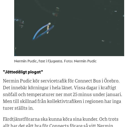
Nermin Pudic, fast i Fjugesta. Foto: Nermin Pudic
”Jättedåligt plogat”
Nermin Pudic kör servicetrafik för Connect Bus i Örebro.
Det innebär körningar i hela länet. Vissa dagar i kraftigt
snöfall och temperaturer ner mot 25 minus under januari.
Men till skillnad från kollektiv­trafiken i regionen har inga
turer ställts in.
Färdtjänstförarna ska kunna köra sina kunder. Och trots
allt har det gått bra för Connects förare så vitt Nermin