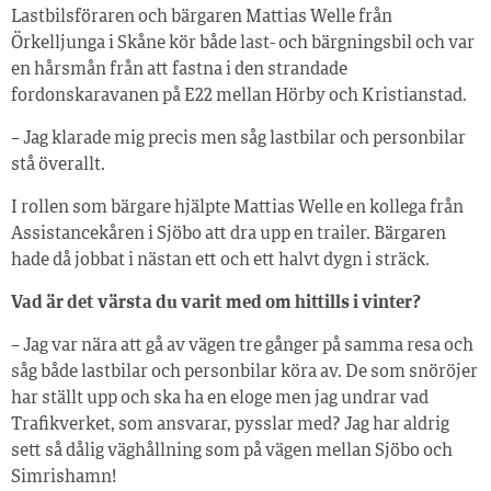
Lastbilsföraren och bärgaren Mattias Welle från
Örkelljunga i Skåne kör både last- och bärgningsbil och var
en hårsmån från att fastna i den strandade
fordonskaravanen på E22 mellan Hörby och Kristianstad.
– Jag klarade mig precis men såg lastbilar och personbilar
stå överallt.
I rollen som bärgare hjälpte Mattias Welle en kollega från
Assistancekåren i Sjöbo att dra upp en trailer. Bärgaren
hade då jobbat i nästan ett och ett halvt dygn i sträck.
Vad är det värsta du varit med om hittills i vinter?
– Jag var nära att gå av vägen tre gånger på samma resa och
såg både lastbilar och personbilar köra av. De som snöröjer
har ställt upp och ska ha en eloge men jag undrar vad
Trafikverket, som ansvarar, pysslar med? Jag har aldrig
sett så dålig väghållning som på vägen mellan Sjöbo och
Simrishamn!