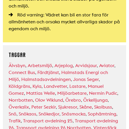
och miljö.
Röd varning: Vädret kan bli en stor fara för
allmänheten och orsaka mycket allvarliga skador på
egendom och miljö.
TAGGAR
Älvsbyn
,
Arbetsmiljö
,
Arjeplog
,
Arvidsjaur
,
Aviator
,
Connect Bus
,
Färdtjänst
,
Halmstads Energi och
Miljö
,
Halmstadsavdelningen
,
Jonas Seger
,
Köldgräns
,
Kyla
,
Landvetter
,
Lastare
,
Manuel
Gomez
,
Mattias Welle
,
Miljöarbetare
,
Nermin Pudic
,
Norrbotten
,
Olov Wiklund
,
Örebro
,
Örkelljunga
,
Överkalix
,
Peter Sezkir
,
Sjukresor
,
Skåne
,
Skolbuss
,
Snö
,
Snökaos
,
Snökedjor
,
Snösmocka
,
Sophämtning
,
Trafik
,
Transport avdelning 25
,
Transport avdelning
26
,
Transport avdelning 26 Norrbotten
,
Vinterdäck