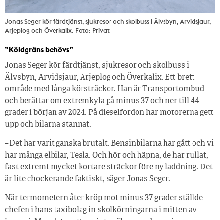
Jonas Seger kör färdtjänst, sjukresor och skolbuss i Älvsbyn, Arvidsjaur,
Arjeplog och Överkalix. Foto: Privat
”Köldgräns behövs”
Jonas Seger kör färdtjänst, sjukresor och skolbuss i
Älvsbyn, Arvidsjaur, Arjeplog och Överkalix. Ett brett
område med långa körsträckor. Han är Transportombud
och berättar om extremkyla på minus 37 och ner till 44
grader i början av 2024. På dieselfordon har motorerna gett
upp och bilarna stannat.
– Det har varit ganska brutalt. Bensinbilarna har gått och vi
har många elbilar, Tesla. Och hör och häpna, de har rullat,
fast extremt mycket kortare sträckor före ny laddning. Det
är lite chockerande faktiskt, säger Jonas Seger.
När termometern åter kröp mot minus 37 grader ställde
chefen i hans taxibolag in skolkörningarna i mitten av