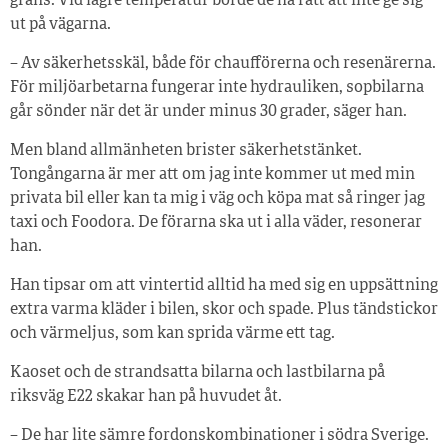
gräns. Vid lägre temperatur borde de ha rätt att inte ge sig
ut på vägarna.
– Av säkerhetsskäl, både för chaufförerna och resenärerna.
För miljöarbetarna fungerar inte hydrauliken, sopbilarna
går sönder när det är under minus 30 grader, säger han.
Men bland allmänheten brister säkerhetstänket.
Tongångarna är mer att om jag inte kommer ut med min
privata bil eller kan ta mig i väg och köpa mat så ringer jag
taxi och Foodora. De förarna ska ut i alla väder, resonerar
han.
Han tipsar om att vintertid alltid ha med sig en uppsättning
extra varma kläder i bilen, skor och spade. Plus tändstickor
och värmeljus, som kan sprida värme ett tag.
Kaoset och de strandsatta bilarna och lastbilarna på
riksväg E22 skakar han på huvudet åt.
– De har lite sämre fordonskombinationer i södra Sverige.