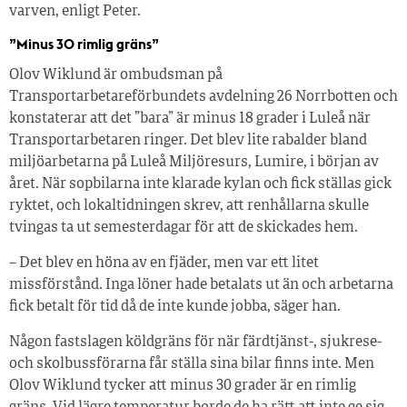
varven, enligt Peter.
”Minus 30 rimlig gräns”
Olov Wiklund är ombudsman på
Transportarbetareförbundets avdelning 26 Norrbotten och
konstaterar att det ”bara” är minus 18 grader i Luleå när
Transportarbetaren ringer. Det blev lite rabalder bland
miljöarbetarna på Luleå Miljöresurs, Lumire, i början av
året. När sopbilarna inte klarade kylan och fick ställas gick
ryktet, och lokaltidningen skrev, att renhållarna skulle
tvingas ta ut semesterdagar för att de skickades hem.
– Det blev en höna av en fjäder, men var ett litet
missförstånd. Inga löner hade betalats ut än och arbetarna
fick betalt för tid då de inte kunde jobba, säger han.
Någon fastslagen köldgräns för när färdtjänst-, sjukrese-
och skolbussförarna får ställa sina bilar finns inte. Men
Olov Wiklund tycker att minus 30 grader är en rimlig