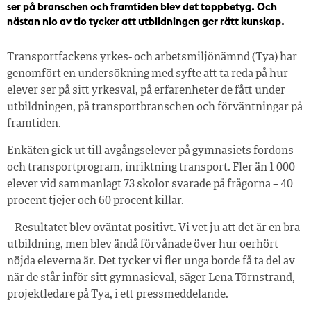
ser på branschen och framtiden blev det toppbetyg. Och
nästan nio av tio tycker att utbildningen ger rätt kunskap.
Transportfackens yrkes- och arbetsmiljönämnd (Tya) har
genomfört en undersökning med syfte att ta reda på hur
elever ser på sitt yrkesval, på erfarenheter de fått under
utbildningen, på transportbranschen och förväntningar på
framtiden.
Enkäten gick ut till avgångselever på gymnasiets fordons-
och transportprogram, inriktning transport. Fler än 1 000
elever vid sammanlagt 73 skolor svarade på frågorna – 40
procent tjejer och 60 procent killar.
– Resultatet blev oväntat positivt. Vi vet ju att det är en bra
utbildning, men blev ändå förvånade över hur oerhört
nöjda eleverna är. Det tycker vi fler unga borde få ta del av
när de står inför sitt gymnasieval, säger Lena Törnstrand,
projektledare på Tya, i ett pressmeddelande.