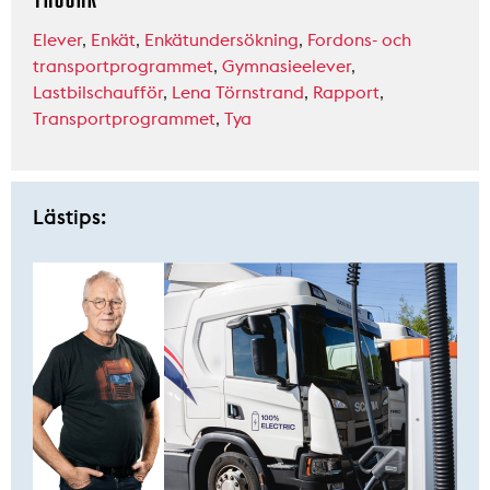
Elever
,
Enkät
,
Enkätundersökning
,
Fordons- och
transportprogrammet
,
Gymnasieelever
,
Lastbilschaufför
,
Lena Törnstrand
,
Rapport
,
Transportprogrammet
,
Tya
Lästips: