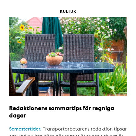
KULTUR
Redaktionens sommartips för regniga
dagar
Semestertider.
Transportarbetarens redaktion tipsar
om vad du kan göra när regnet öser ner och det är