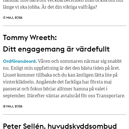
handlar inte bara om veckoarbetstiden utan också om hur
länge vi ska jobba. Är det din viktiga valfråga?
13 MAJ, 2026
Tommy Wreeth:
Ditt engagemang är värdefullt
Ordförandeord.
Våren och sommaren närmar sig snabbt
nu. Enligt min uppfattning är det den bästa tiden på året.
Ljuset kommer tillbaka och du kan äntligen lätta lite på
vinterklädseln. Angående det fackliga har första maj
passerat och fokus börjar alltmer hamna på valet i
september. Därefter väntar avtalsråd för oss Transportare.
12 MAJ, 2026
Peter Sellén, huvudskyddsombud