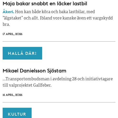
Maja bakar snabbt en läcker lastbil
Åkeri.
Hon kan både köra och baka lastbilar, med
”älgstaket” och allt. Ibland vore kanske även ett vargskydd
bra.
17 APRIL, 2026
HALLÅ DÄR!
Mikael Danielsson Sjöstam
…Transportombudsman i avdelning 28 och initiativtagare
till valprojektet Gallfeber.
16 APRIL, 2026
KULTUR