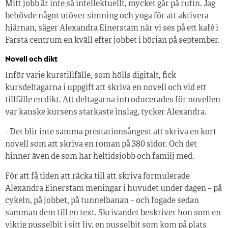
Mitt jobb är inte så intellektuellt, mycket går på rutin. Jag
behövde något utöver simning och yoga för att aktivera
hjärnan, säger Alexandra Einerstam när vi ses på ett kafé i
Farsta centrum en kväll efter jobbet i början på september.
Novell och dikt
Inför varje kurstillfälle, som hölls digitalt, fick
kursdeltagarna i uppgift att skriva en novell och vid ett
tillfälle en dikt. Att deltagarna introducerades för novellen
var kanske kursens starkaste inslag, tycker Alexandra.
– Det blir inte samma prestationsångest att skriva en kort
novell som att skriva en roman på 380 sidor. Och det
hinner även de som har heltidsjobb och familj med.
För att få tiden att räcka till att skriva formulerade
Alexandra Einerstam meningar i huvudet under dagen – på
cykeln, på jobbet, på tunnelbanan – och fogade sedan
samman dem till en text. Skrivandet beskriver hon som en
viktig pusselbit i sitt liv, en pusselbit som kom på plats