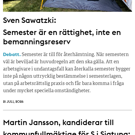
Sven Sawatzki:
Semester är en rättighet, inte en
bemanningsreserv
Debatt.
Semester är till för återhämtning. När semestern
väl är beviljad är huvudregeln att den ska gälla. Att en
arbetsgivare i undantagsfall kan återkalla semester bygger
inte på någon uttrycklig bestämmelse i semesterlagen,
utan på arbetsrättslig praxis och får bara komma i fråga
under mycket speciella omständigheter.
21 JULI, 2026
Martin Jansson, kandiderar till
kommunfullmäktige för S i Sigtuna: