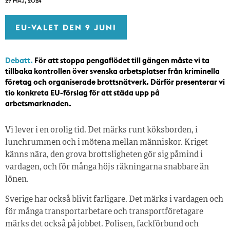
29 MAJ, 2024
EU-VALET DEN 9 JUNI
Debatt.
För att stoppa pengaflödet till gängen måste vi ta
tillbaka kontrollen över svenska arbetsplatser från kriminella
företag och organiserade brottsnätverk. Därför presenterar vi
tio konkreta EU-förslag för att städa upp på
arbetsmarknaden.
Vi lever i en orolig tid. Det märks runt köksborden, i
lunchrummen och i mötena mellan människor. Kriget
känns nära, den grova brottsligheten gör sig påmind i
vardagen, och för många höjs räkningarna snabbare än
lönen.
Sverige har också blivit farligare. Det märks i vardagen och
för många transportarbetare och transportföretagare
märks det också på jobbet. Polisen, fackförbund och