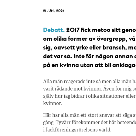
21 JUNI, 2024
Debatt.
2017 fick metoo sitt geno
om olika former av övergrepp, vå
sig, oavsett yrke eller bransch, m
det var så. Inte för någon annan 
på en kvinna utan att bli anklaga
Alla män reagerade inte så men alla män ha
varit rådande mot kvinnor. Även för mig s
själv hur jag bidrar i olika situationer ell
kvinnor.
Här har alla män ett stort ansvar att säga
gång. Tyvärr förekommer det här beteend
i fackföreningsrörelsens värld.