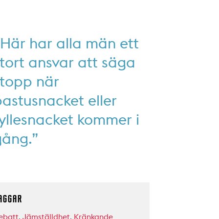
Här har alla män ett
tort ansvar att säga
stopp när
astusnacket eller
yllesnacket kommer i
gång.”
AGGAR
ebatt
,
Jämställdhet
,
Kränkande