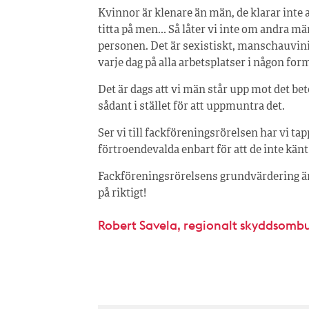
Kvinnor är klenare än män, de klarar inte av
titta på men… Så låter vi inte om andra män 
personen. Det är sexistiskt, manschauvin
varje dag på alla arbetsplatser i någon for
Det är dags att vi män står upp mot det be
sådant i stället för att uppmuntra det.
Ser vi till fackföreningsrörelsen har vi ta
förtroendevalda enbart för att de inte kän
Fackföreningsrörelsens grundvärdering är al
på riktigt!
Robert Savela, regionalt skyddsombu