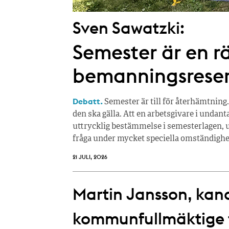
Sven Sawatzki:
Semester är en rä
bemanningsrese
Debatt.
Semester är till för återhämtning.
den ska gälla. Att en arbetsgivare i undan
uttrycklig bestämmelse i semesterlagen, u
fråga under mycket speciella omständighe
21 JULI, 2026
Martin Jansson, kandi
kommunfullmäktige fö