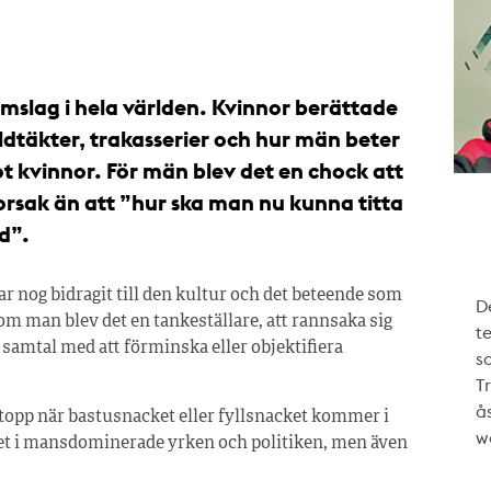
mslag i hela världen. Kvinnor berättade
ldtäkter, trakasserier och hur män beter
ot kvinnor. För män blev det en chock att
orsak än att ”hur ska man nu kunna titta
d”.
r nog bidragit till den kultur och det beteende som
De
om man blev det en tankeställare, att rannsaka sig
te
er samtal med att förminska eller objektifiera
s
T
ås
 stopp när bastusnacket eller fyllsnacket kommer i
w
et i mansdominerade yrken och politiken, men även