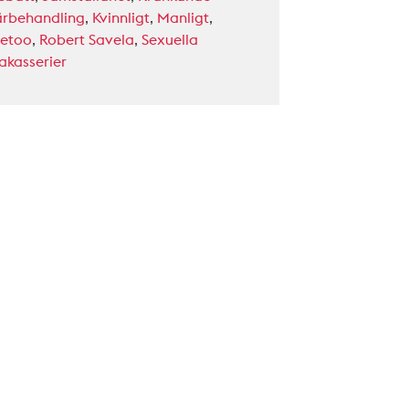
ärbehandling
,
Kvinnligt
,
Manligt
,
etoo
,
Robert Savela
,
Sexuella
rakasserier