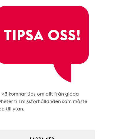
i välkomnar tips om allt från glada
yheter till missförhållanden som måste
p till ytan.
LADDA NER