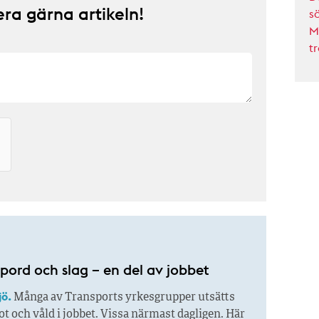
a gärna artikeln!
s
M
t
pord och slag – en del av jobbet
jö.
Många av Transports yrkesgrupper utsätts
ot och våld i jobbet. Vissa närmast dagligen. Här