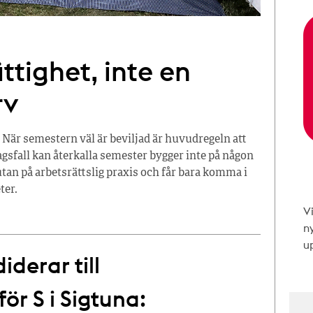
ttighet, inte en
rv
 När semestern väl är beviljad är huvudregeln att
tagsfall kan återkalla semester bygger inte på någon
tan på arbetsrättslig praxis och får bara komma i
ter.
V
n
up
derar till
r S i Sigtuna: