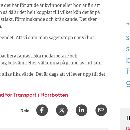
 det här för att de är kvinnor eller hon är fin att
så då är det helt kopplat till vilket kön det är på
istiskt, förminskande och kränkande. Det sker
”
m.
s
teendet. Att vi som män säger stopp när vi hör
ppat flera fantastiska medarbetare och
b
t sig bekväma eller välkomna på grund av sitt kön.
f
las lika värde. Det är dags att vi lever upp till det
d för Transport i Norrbotten
Dela
T
D