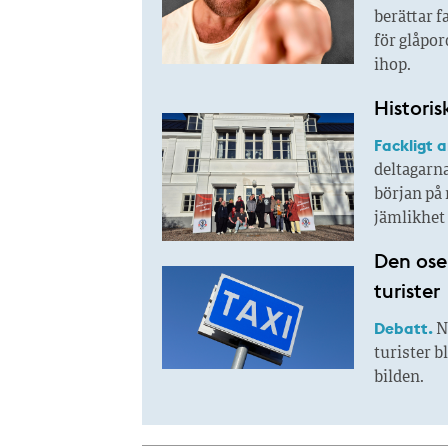
berättar f
för glåpor
ihop.
Historis
Fackligt 
deltagarn
början på 
jämlikhet 
Den ose
turister
Debatt.
N
turister b
bilden.