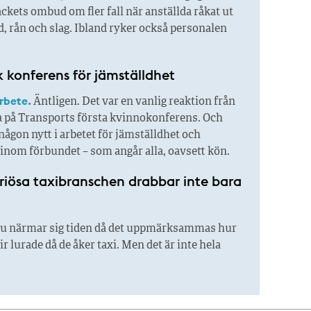
ackets ombud om fler fall när anställda råkat ut
d, rån och slag. Ibland ryker också personalen
k konferens för jämställdhet
arbete.
Äntligen. Det var en vanlig reaktion från
a på Transports första kvinnokonferens. Och
någon nytt i arbetet för jämställdhet och
inom förbundet – som angår alla, oavsett kön.
riösa taxibranschen drabbar inte bara
u närmar sig tiden då det uppmärksammas hur
lir lurade då de åker taxi. Men det är inte hela