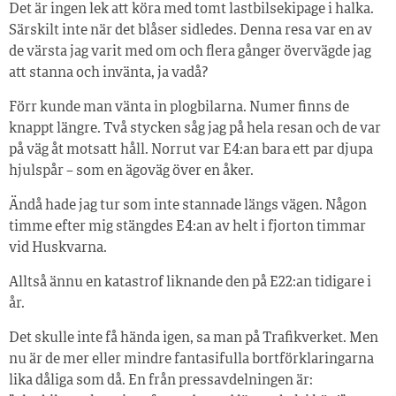
Det är ingen lek att köra med tomt lastbilsekipage i halka.
Särskilt inte när det blåser sidledes. Denna resa var en av
de värsta jag varit med om och flera gånger övervägde jag
att stanna och invänta, ja vadå?
Förr kunde man vänta in plogbilarna. Numer finns de
knappt längre. Två stycken såg jag på hela resan och de var
på väg åt motsatt håll. Norrut var E4:an bara ett par djupa
hjulspår – som en ägoväg över en åker.
Ändå hade jag tur som inte stannade längs vägen. Någon
timme efter mig stängdes E4:an av helt i fjorton timmar
vid Huskvarna.
Alltså ännu en katastrof liknande den på E22:an tidigare i
år.
Det skulle inte få hända igen, sa man på Trafikverket. Men
nu är de mer eller mindre fantasifulla bortförklaringarna
lika dåliga som då. En från pressavdelningen är: