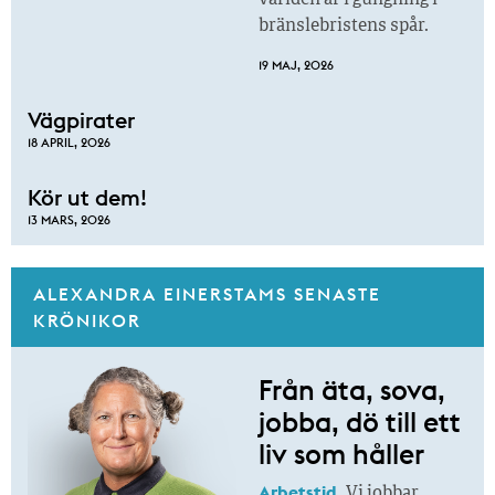
världen är i gungning i
bränslebristens spår.
19 MAJ, 2026
Vägpirater
18 APRIL, 2026
Kör ut dem!
13 MARS, 2026
ALEXANDRA EINERSTAMS SENASTE
KRÖNIKOR
Från äta, sova,
jobba, dö till ett
liv som håller
Arbetstid.
Vi jobbar