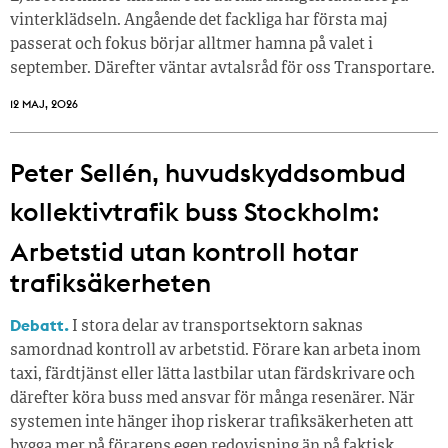
vinterklädseln. Angående det fackliga har första maj
passerat och fokus börjar alltmer hamna på valet i
september. Därefter väntar avtalsråd för oss Transportare.
12 MAJ, 2026
Peter Sellén, huvudskyddsombud
kollektivtrafik buss Stockholm:
Arbetstid utan kontroll hotar
trafiksäkerheten
Debatt.
I stora delar av transportsektorn saknas
samordnad kontroll av arbetstid. Förare kan arbeta inom
taxi, färdtjänst eller lätta lastbilar utan färdskrivare och
därefter köra buss med ansvar för många resenärer. När
systemen inte hänger ihop riskerar trafiksäkerheten att
bygga mer på förarens egen redovisning än på faktisk