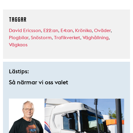
TAGGAR
David Ericsson
,
E22:an
,
E4:an
,
Krönika
,
Oväder
,
Plogbilar
,
Snöstorm
,
Trafikverket
,
Väghållning
,
Vägkaos
Lästips:
Så närmar vi oss valet