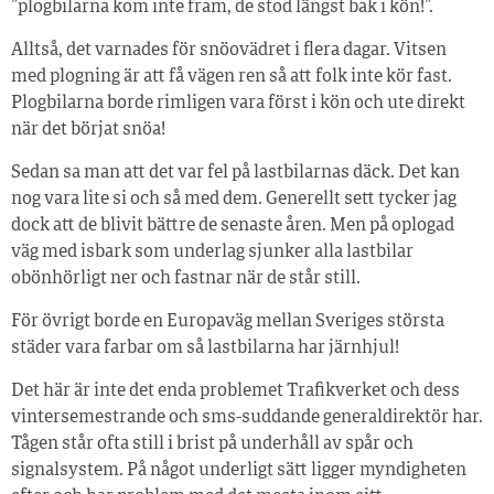
”plogbilarna kom inte fram, de stod längst bak i kön!”.
Alltså, det varnades för snöovädret i flera dagar. Vitsen
med plogning är att få vägen ren så att folk inte kör fast.
Plogbilarna borde rimligen vara först i kön och ute direkt
när det börjat snöa!
Sedan sa man att det var fel på lastbilarnas däck. Det kan
nog vara lite si och så med dem. Generellt sett tycker jag
dock att de blivit bättre de senaste åren. Men på oplogad
väg med isbark som underlag sjunker alla lastbilar
obönhörligt ner och fastnar när de står still.
För övrigt borde en Europaväg mellan Sveriges största
städer vara farbar om så lastbilarna har järnhjul!
Det här är inte det enda problemet Trafikverket och dess
vintersemestrande och sms-suddande generaldirektör har.
Tågen står ofta still i brist på underhåll av spår och
signalsystem. På ­något underligt sätt ligger myndigheten