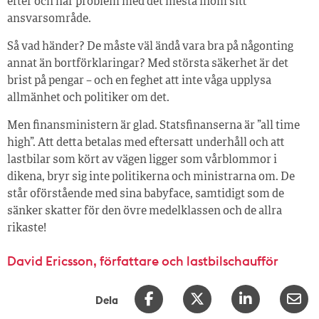
efter och har problem med det mesta inom sitt
ansvarsområde.
Så vad händer? De måste väl ändå vara bra på någonting
annat än bortförklaringar? Med största säkerhet är det
brist på pengar – och en feghet att inte våga upplysa
allmänhet och politiker om det.
Men finansministern är glad. Statsfinanserna är ”all time
high”. Att detta betalas med eftersatt underhåll och att
lastbilar som kört av vägen ligger som vårblommor i
dikena, bryr sig inte politikerna och ministrarna om. De
står oförstående med sina babyface, samtidigt som de
sänker skatter för den övre medelklassen och de allra
rikaste!
David Ericsson, författare och lastbilschaufför
Dela