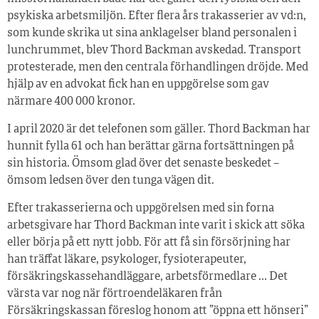
psykiska arbetsmiljön. Efter flera års trakasserier av vd:n,
som kunde skrika ut sina anklagelser bland personalen i
lunchrummet, blev Thord Backman avskedad. Transport
protesterade, men den centrala förhandlingen dröjde. Med
hjälp av en advokat fick han en uppgörelse som gav
närmare 400 000 kronor.
I april 2020 är det telefonen som gäller. Thord Backman har
hunnit fylla 61 och han berättar gärna fortsättningen på
sin historia. Ömsom glad över det senaste beskedet –
ömsom ledsen över den tunga vägen dit.
Efter trakasserierna och uppgörelsen med sin forna
arbetsgivare har Thord Backman inte varit i skick att söka
eller börja på ett nytt jobb. För att få sin försörjning har
han träffat läkare, psykologer, fysioterapeuter,
försäkringskassehandläggare, arbetsförmedlare … Det
värsta var nog när förtroendeläkaren från
Försäkringskassan föreslog honom att ”öppna ett hönseri”