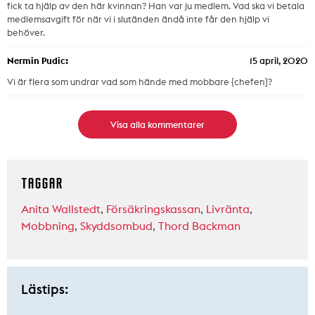
fick ta hjälp av den här kvinnan? Han var ju medlem. Vad ska vi betala
medlemsavgift för när vi i slutänden ändå inte får den hjälp vi
behöver.
Nermin Pudic:
15 april, 2020
Vi är flera som undrar vad som hände med mobbare {chefen]?
Visa alla kommentarer
TAGGAR
Anita Wallstedt
,
Försäkringskassan
,
Livränta
,
Mobbning
,
Skyddsombud
,
Thord Backman
Lästips: