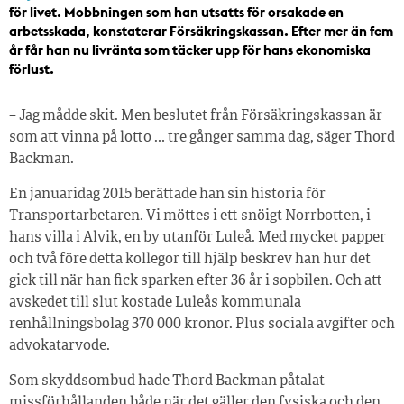
för livet. Mobbningen som han utsatts för orsakade en
arbetsskada, konstaterar Försäkringskassan. Efter mer än fem
år får han nu livränta som täcker upp för hans ekonomiska
förlust.
– Jag mådde skit. Men beslutet från Försäkringskassan är
som att vinna på lotto … tre gånger samma dag, säger Thord
Backman.
En januaridag 2015 berättade han sin historia för
Transportarbetaren. Vi möttes i ett snöigt Norrbotten, i
hans villa i Alvik, en by utanför Luleå. Med mycket papper
och två före detta kollegor till hjälp beskrev han hur det
gick till när han fick sparken efter 36 år i sopbilen. Och att
avskedet till slut kostade Luleås kommunala
renhållningsbolag 370 000 kronor. Plus sociala avgifter och
advokatarvode.
Som skyddsombud hade Thord Backman påtalat
missförhållanden både när det gäller den fysiska och den