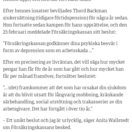
Efter hennes insatser beviljades Thord Backman
sjukersättning (tidigare förtidspension) för några år sedan.
Hon fortsatte sedan kampen för hans upprättelse, och den
25 februari meddelade Försäkringskassan sitt beslut:
”Försäkringskassan godkänner dina psykiska besvär i
form av depression som en arbetsskada …”
Efter en precisering av livräntan, det vill säga hur mycket
pengar han får för de år som har gått och hur mycket han
får per månad framöver, fortsätter beslutet:
”… (det) framkommer att det som har orsakat din sjukdom
är att du blivit utsatt för långvarig mobbning, kränkande
särbehandling, social utstötning och trakasserier av din
arbetsgivare. Det har fortgått i över tio år.”
– Ett unikt beslut och jag är urlycklig, säger Anita Wallstedt
om Försäkringskassans besked.