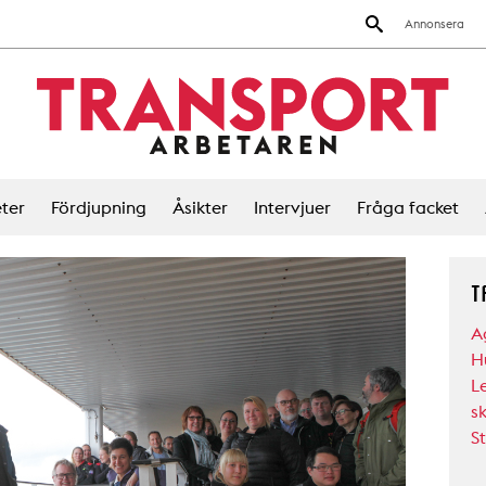
Annonsera
ter
Fördjupning
Åsikter
Intervjuer
Fråga facket
T
A
H
L
s
S