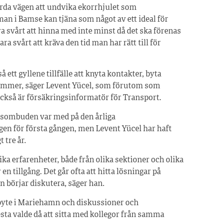
hårda vägen att undvika ekorrhjulet som
n i Bamse kan tjäna som något av ett ideal för
 svårt att hinna med inte minst då det ska förenas
a svårt att kräva den tid man har rätt till för
å ett gyllene tillfälle att knyta kontakter, byta
ummer, säger Levent Yücel, som förutom som
kså är försäkringsinformatör för Transport.
sombuden var med på den årliga
gen för första gången, men Levent Yücel har haft
 tre år.
ika erfarenheter, både från olika sektioner och olika
 en tillgång. Det går ofta att hitta lösningar på
 börjar diskutera, säger han.
byte i Mariehamn och diskussioner och
sta valde då att sitta med kollegor från samma