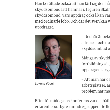
Han berättade också att han lärt sig den 
skyddsombud lätt hamnar i. Figuren Skalma
skyddsombud, vars uppdrag också kan vara
med ordinarie jobb. Och där det även kan var
uppdraget.
– Det här är ocks
adresser och n
skyddsombud oc
Många av skydd
fortbildningsda
uppdraget i drygt
– Att man har ol
Levent Yücel
arbetsplatser, är
problem när man
Efter förmiddagens konferens var det båt
erfarenhetsutbyte i mindre grupper. De fle