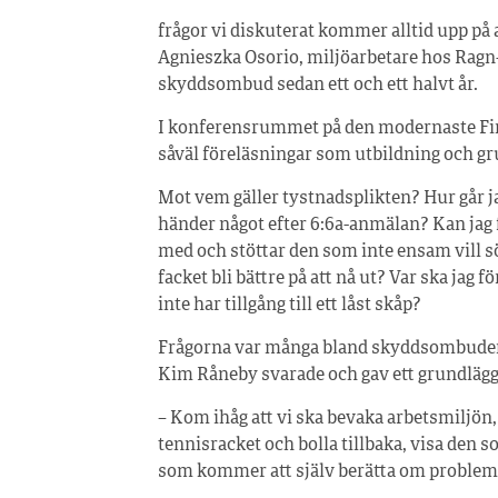
frågor vi diskuterat kommer alltid upp på 
Agnieszka Osorio, miljöarbetare hos Ragn-
skyddsombud sedan ett och ett halvt år.
I konferensrummet på den modernaste Fin
såväl föreläsningar som utbildning och g
Mot vem gäller tystnadsplikten? Hur går j
händer något efter 6:6a-anmälan? Kan jag f
med och stöttar den som inte ensam vill 
facket bli bättre på att nå ut? Var ska jag 
inte har tillgång till ett låst skåp?
Frågorna var många bland skyddsombuden
Kim Råneby svarade och gav ett grundläg
– Kom ihåg att vi ska bevaka arbetsmiljön, i
tennisracket och bolla tillbaka, visa den 
som kommer att själv berätta om problem