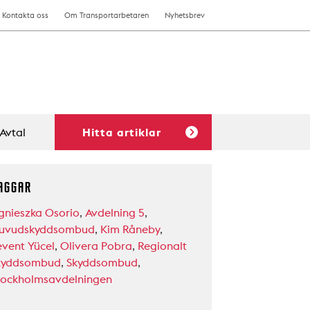
Kontakta oss
Om Transportarbetaren
Nyhetsbrev
Avtal
Hitta artiklar
AGGAR
gnieszka Osorio
,
Avdelning 5
,
uvudskyddsombud
,
Kim Råneby
,
event Yücel
,
Olivera Pobra
,
Regionalt
kyddsombud
,
Skyddsombud
,
tockholmsavdelningen