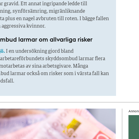
r gravid. Ett annat ingripande ledde till
ning, synförsämring, migränliknande
 plus en nagel avbruten till roten. I bägge fallen
 aggressiva kvinnor.
mbud larmar om allvarliga risker
jö.
I en undersökning gjord bland
arbetareförbundets skyddsombud larmar flera
 motarbetas av sina arbetsgivare. Många
ud larmar också om risker som i värsta fall kan
ödsfall.
Annon