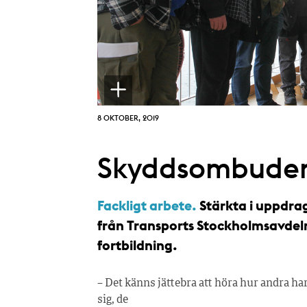
8 OKTOBER, 2019
Skyddsombuden
Fackligt arbete.
Stärkta i uppdra
från Transports Stockholmsavdelni
fortbildning.
– Det känns jättebra att höra hur andra ha
sig, de