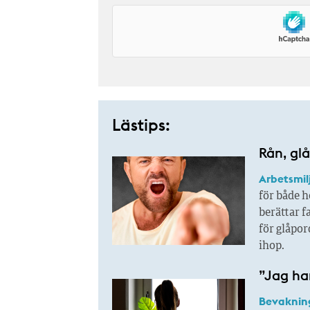
Lästips:
Rån, glå
Arbetsmil
för både h
berättar f
för glåpor
ihop.
”Jag har
Bevaknin