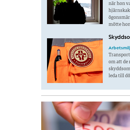
när hon va
hjärnskak
ögonsmärta
mötte hon
Skyddso
Arbetsmil
Transport
om att de
skyddsomb
leda till d