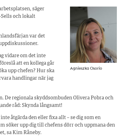
arbetsplatsen, säger
Sells och lokalt
landsfärjan var det
ruppdiskussioner.
ag vidare om det inte
öreslå att en kollega går
Agnieszka Osorio
söka upp chefen? Hur ska
förvara handlingar när jag
. De regionala skyddsombuden Olivera Pobra och
gande råd: Skynda långsamt!
nte åtgärda den eller fixa allt – se dig som en
som söker upp dig till chefens dörr och uppmana den
et, sa Kim Råneby.