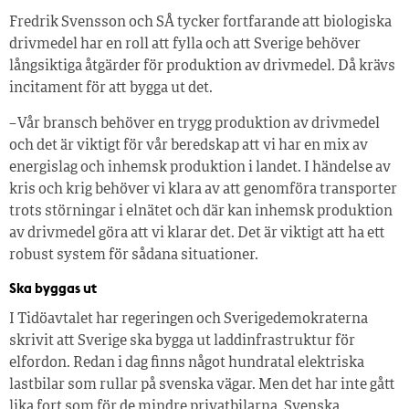
Fredrik Svensson och SÅ tycker fortfarande att biologiska
drivmedel har en roll att fylla och att Sverige behöver
långsiktiga åtgärder för produktion av drivmedel. Då krävs
incitament för att bygga ut det.
– Vår bransch behöver en trygg produktion av drivmedel
och det är viktigt för vår beredskap att vi har en mix av
energislag och inhemsk produktion i landet. I händelse av
kris och krig behöver vi klara av att genomföra transporter
trots störningar i elnätet och där kan inhemsk produktion
av drivmedel göra att vi klarar det. Det är viktigt att ha ett
robust system för sådana situationer.
Ska byggas ut
I Tidöavtalet har regeringen och Sverigedemokraterna
skrivit att Sverige ska bygga ut laddinfrastruktur för
elfordon. Redan i dag finns något hundratal elektriska
lastbilar som rullar på svenska vägar. Men det har inte gått
lika fort som för de mindre privatbilarna. Svenska