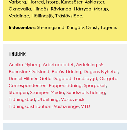
Varberg, Horred, Istorp, Kungsäter, Åskloster,
Öxnevalla, Hindås, Rävlanda, Härryda, Morup,
Veddinge, Hällingsjö, Träslövsläge.
5 december:
Stenungsund, Kungälv, Orust, Tagene.
TAGGAR
Annika Nyberg
,
Arbetarbladet
,
Avdelning 55
Bohuslän/Dalsland
,
Borås Tidning
,
Dagens Nyheter
,
Daniel Hilmér
,
Gefle Dagblad
,
Landsbygd
,
Östgöta-
Correspondenten
,
Papperstidning
,
Sparpaket
,
Stampen
,
Stampen Media
,
Sundsvalls tidning
,
Tidningsbud
,
Utdelning
,
Västsvensk
Tidningsdistribution
,
Västsverige
,
VTD