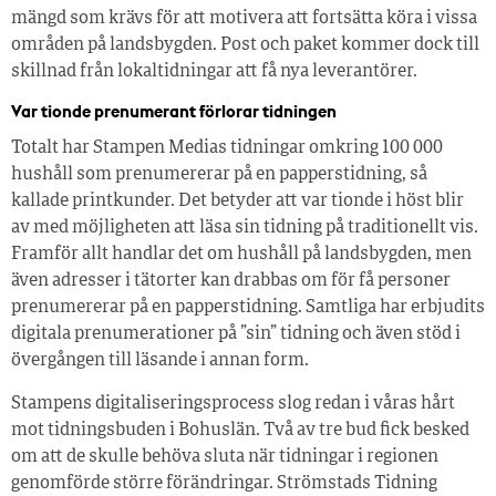
mängd som krävs för att motivera att fortsätta köra i vissa
områden på landsbygden. Post och paket kommer dock till
skillnad från lokaltidningar att få nya leverantörer.
Var tionde prenumerant förlorar tidningen
Totalt har Stampen Medias tidningar omkring 100 000
hushåll som prenumererar på en papperstidning, så
kallade printkunder. Det betyder att var tionde i höst blir
av med möjligheten att läsa sin tidning på traditionellt vis.
Framför allt handlar det om hushåll på landsbygden, men
även adresser i tätorter kan drabbas om för få personer
prenumererar på en papperstidning. Samtliga har erbjudits
digitala prenumerationer på ”sin” tidning och även stöd i
övergången till läsande i annan form.
Stampens digitaliseringsprocess slog redan i våras hårt
mot tidningsbuden i Bohuslän. Två av tre bud fick besked
om att de skulle behöva sluta när tidningar i regionen
genomförde större förändringar. Strömstads Tidning