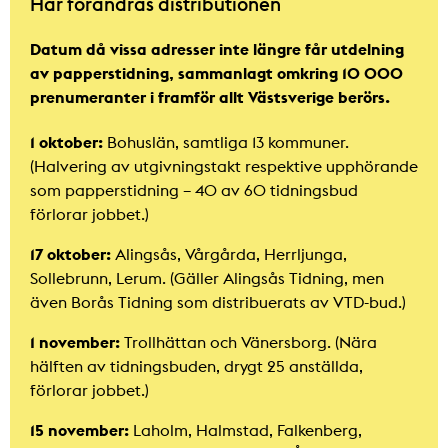
Här förändras distributionen
Datum då vissa adresser inte längre får utdelning
av papperstidning, sammanlagt omkring 10 000
prenumeranter i framför allt Västsverige berörs.
1 oktober:
Bohuslän, samtliga 13 kommuner.
(Halvering av utgivningstakt respektive upphörande
som papperstidning – 40 av 60 tidningsbud
förlorar jobbet.)
17 oktober:
Alingsås, Vårgårda, Herrljunga,
Sollebrunn, Lerum. (Gäller Alingsås Tidning, men
även Borås Tidning som distribuerats av VTD-bud.)
1 november:
Trollhättan och Vänersborg. (Nära
hälften av tidningsbuden, drygt 25 anställda,
förlorar jobbet.)
15 november:
Laholm, Halmstad, Falkenberg,