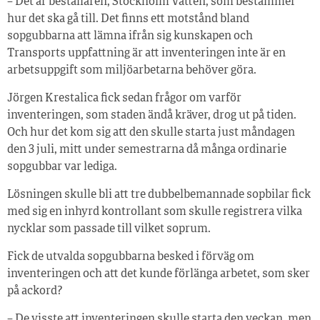
– Det är beställaren, Stockholm Vatten, som bestämmer
hur det ska gå till. Det finns ett motstånd bland
sopgubbarna att lämna ifrån sig kunskapen och
Transports uppfattning är att inventeringen inte är en
arbetsuppgift som miljöarbetarna behöver göra.
Jörgen Krestalica fick sedan frågor om varför
inventeringen, som staden ändå kräver, drog ut på tiden.
Och hur det kom sig att den skulle starta just måndagen
den 3 juli, mitt under semestrarna då många ordinarie
sopgubbar var lediga.
Lösningen skulle bli att tre dubbelbemannade sopbilar fick
med sig en inhyrd kontrollant som skulle registrera vilka
nycklar som passade till vilket soprum.
Fick de utvalda sopgubbarna besked i förväg om
inventeringen och att det kunde förlänga arbetet, som sker
på ackord?
– De visste att inventeringen skulle starta den veckan, men