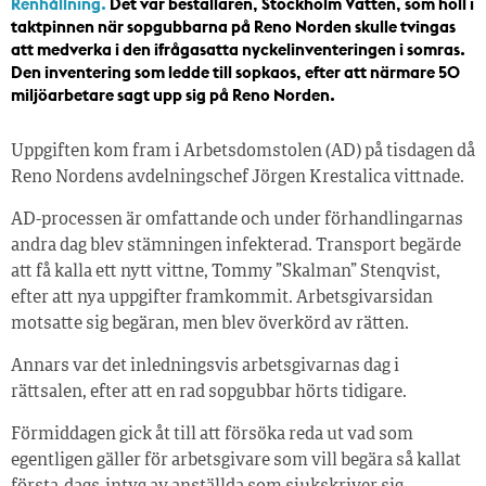
Renhållning.
Det var beställaren, Stockholm Vatten, som höll i
taktpinnen när sopgubbarna på Reno Norden skulle tvingas
att medverka i den ifrågasatta nyckelinventeringen i somras.
Den inventering som ledde till sopkaos, efter att närmare 50
miljöarbetare sagt upp sig på Reno Norden.
Uppgiften kom fram i Arbetsdomstolen (AD) på tisdagen då
Reno Nordens avdelningschef Jörgen Krestalica vittnade.
AD-processen är omfattande och under förhandlingarnas
andra dag blev stämningen infekterad. Transport begärde
att få kalla ett nytt vittne, Tommy ”Skalman” Stenqvist,
efter att nya uppgifter framkommit. Arbetsgivarsidan
motsatte sig begäran, men blev överkörd av rätten.
Annars var det inledningsvis arbetsgivarnas dag i
rättsalen, efter att en rad sopgubbar hörts tidigare.
Förmiddagen gick åt till att försöka reda ut vad som
egentligen gäller för arbetsgivare som vill begära så kallat