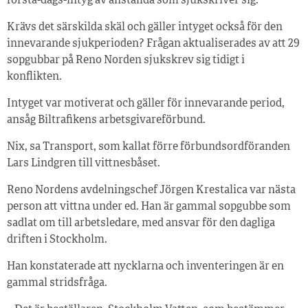
första-dags-intyg av anställda som sjukskriver sig.
Krävs det särskilda skäl och gäller intyget också för den
innevarande sjukperioden? Frågan aktualiserades av att 29
sopgubbar på Reno Norden sjukskrev sig tidigt i
konflikten.
Intyget var motiverat och gäller för innevarande period,
ansåg Biltrafikens arbetsgivareförbund.
Nix, sa Transport, som kallat förre förbundsordföranden
Lars Lindgren till vittnesbåset.
Reno Nordens avdelningschef Jörgen Krestalica var nästa
person att vittna under ed. Han är gammal sopgubbe som
sadlat om till arbetsledare, med ansvar för den dagliga
driften i Stockholm.
Han konstaterade att nycklarna och inventeringen är en
gammal stridsfråga.