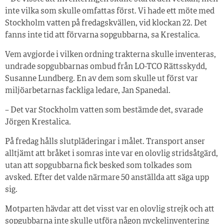
inte vilka som skulle omfattas först. Vi hade ett möte med
Stockholm vatten på fredagskvällen, vid klockan 22. Det
fanns inte tid att förvarna sopgubbarna, sa Krestalica.
Vem avgjorde i vilken ordning trakterna skulle inventeras,
undrade sopgubbarnas ombud från LO-TCO Rättsskydd,
Susanne Lundberg. En av dem som skulle ut först var
miljöarbetarnas fackliga ledare, Jan Spanedal.
– Det var Stockholm vatten som bestämde det, svarade
Jörgen Krestalica.
På fredag hålls slutpläderingar i målet. Transport anser
alltjämt att bråket i somras inte var en olovlig stridsåtgärd,
utan att sopgubbarna fick besked som tolkades som
avsked. Efter det valde närmare 50 anställda att säga upp
sig.
Motparten hävdar att det visst var en olovlig strejk och att
sopgubbarna inte skulle utföra någon nyckelinventering