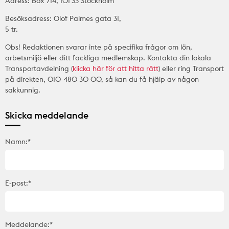
Adress: Box 714, 101 33 Stockholm
Besöksadress: Olof Palmes gata 31,
5 tr.
Obs! Redaktionen svarar inte på specifika frågor om lön,
arbetsmiljö eller ditt fackliga medlemskap. Kontakta din lokala
Transportavdelning (
klicka här för att hitta rätt
) eller ring Transport
på direkten, 010-480 30 00, så kan du få hjälp av någon
sakkunnig.
Skicka meddelande
Namn:*
E-post:*
Meddelande:*