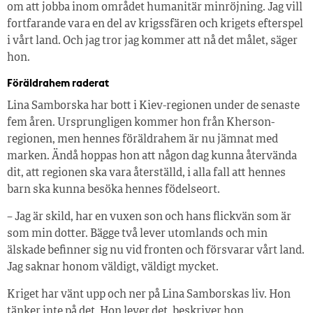
om att jobba inom området humanitär minröjning. Jag vill
fortfarande vara en del av krigssfären och krigets efterspel
i vårt land. Och jag tror jag kommer att nå det målet, säger
hon.
Föräldrahem raderat
Lina Samborska har bott i Kiev-regionen under de senaste
fem åren. Ursprungligen kommer hon från Kherson-
regionen, men hennes föräldrahem är nu jämnat med
marken. Ändå hoppas hon att någon dag kunna återvända
dit, att regionen ska vara återställd, i alla fall att hennes
barn ska kunna besöka hennes födelseort.
– Jag är skild, har en vuxen son och hans flickvän som är
som min dotter. Bägge två lever utomlands och min
älskade befinner sig nu vid fronten och försvarar vårt land.
Jag saknar honom väldigt, väldigt mycket.
Kriget har vänt upp och ner på Lina Samborskas liv. Hon
tänker inte på det. Hon lever det, beskriver hon.