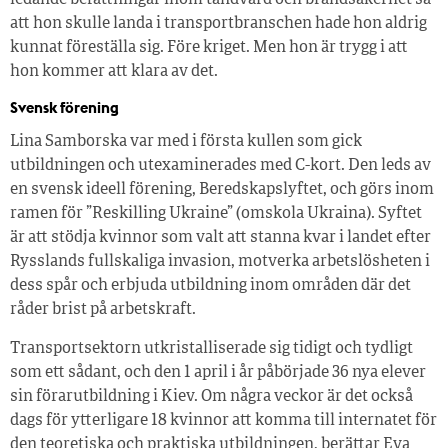
ledande befattningar inom tandvård och brandsäkerhet så
att hon skulle landa i transportbranschen hade hon aldrig
kunnat föreställa sig. Före kriget. Men hon är trygg i att
hon kommer att klara av det.
Svensk förening
Lina Samborska var med i första kullen som gick
utbildningen och utexaminerades med C-kort. Den leds av
en svensk ideell förening, Beredskapslyftet, och görs inom
ramen för ”Reskilling Ukraine” (omskola Ukraina). Syftet
är att stödja kvinnor som valt att stanna kvar i landet efter
Rysslands fullskaliga invasion, motverka arbetslösheten i
dess spår och erbjuda utbildning inom områden där det
råder brist på arbetskraft.
Transportsektorn utkristalliserade sig tidigt och tydligt
som ett sådant, och den 1 april i år påbörjade 36 nya elever
sin förarutbildning i Kiev. Om några veckor är det också
dags för ytterligare 18 kvinnor att komma till internatet för
den teoretiska och praktiska utbildningen, berättar Eva