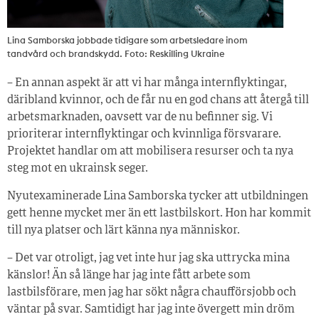
Lina Samborska jobbade tidigare som arbetsledare inom
tandvård och brandskydd. Foto: Reskilling Ukraine
– En annan aspekt är att vi har många internflyktingar,
däribland kvinnor, och de får nu en god chans att återgå till
arbetsmarknaden, oavsett var de nu befinner sig. Vi
prioriterar internflyktingar och kvinnliga försvarare.
Projektet handlar om att mobilisera resurser och ta nya
steg mot en ukrainsk seger.
Nyutexaminerade Lina Samborska tycker att utbildningen
gett henne mycket mer än ett lastbilskort. Hon har kommit
till nya platser och lärt känna nya människor.
– Det var otroligt, jag vet inte hur jag ska uttrycka mina
känslor! Än så länge har jag inte fått arbete som
lastbilsförare, men jag har sökt några chaufförsjobb och
väntar på svar. Samtidigt har jag inte övergett min dröm