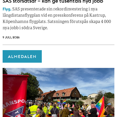
SAS storsatsar – kan ge tusentals nya jobb
Flyg.
SAS presenterade sin rekordinvestering i nya
långdistansflygplan vid en presskonferens på Kastrup,
Köpenhamns flygplats. Satsningen förutspås skapa 4 000
nya jobb i södra Sverige.
9 JULI, 2026
ALMEDALEN