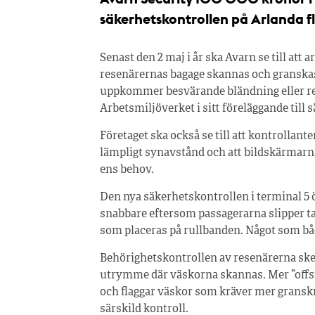
säkerhetskontrollen på Arlanda fl
Senast den 2 maj i år ska Avarn se till att
resenärernas bagage skannas och granskas,
uppkommer besvärande bländning eller ref
Arbetsmiljöverket i sitt föreläggande till 
Företaget ska också se till att kontrollan
lämpligt synavstånd och att bildskärmarna
ens behov.
Den nya säkerhetskontrollen i terminal 5 
snabbare eftersom passagerarna slipper ta
som placeras på rullbanden. Något som bå
Behörighetskontrollen av resenärerna sker i 
utrymme där väskorna skannas. Mer ”offside
och flaggar väskor som kräver mer granskni
särskild kontroll.