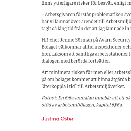
finns ytterligare risker för besvär, enligt
– Arbetsgivaren förstår problematiken äv
har vi lämnat över ärendet till Arbetsmiljö
tagit så lång tid från det att jag lämnade 
HR-chef Jennie Sörman på Avarn Security s
Bolaget välkomnar alltid inspektioner och 
hon. Liksom att samtliga arbetsstationer l
dialogen med berörda fortsätter.
Att minimera risken för men eller arbets
på om bolaget kommer att hinna åtgärda b
”återkoppla i tid” till Arbetsmiljöverket.
Fotnot: En 6:6a-anmälan innebär att ett 
stöd av arbetsmiljölagen, kapitel 6§6a.
Justina Öster