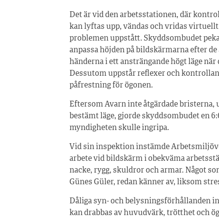
Det är vid den arbetsstationen, där kontro
kan lyftas upp, vändas och vridas virtuell
problemen uppstått. Skyddsombudet pekade
anpassa höjden på bildskärmarna efter de a
händerna i ett ansträngande högt läge nä
Dessutom uppstår reflexer och kontrollan
påfrestning för ögonen.
Eftersom Avarn inte åtgärdade bristerna, u
bestämt läge, gjorde skyddsombudet en 6:6
myndigheten skulle ingripa.
Vid sin inspektion instämde Arbetsmiljöver
arbete vid bildskärm i obekväma arbetsstäl
nacke, rygg, skuldror och armar. Något s
Günes Güler, redan känner av, liksom stres
Dåliga syn- och belysningsförhållanden in
kan drabbas av huvudvärk, trötthet och ög