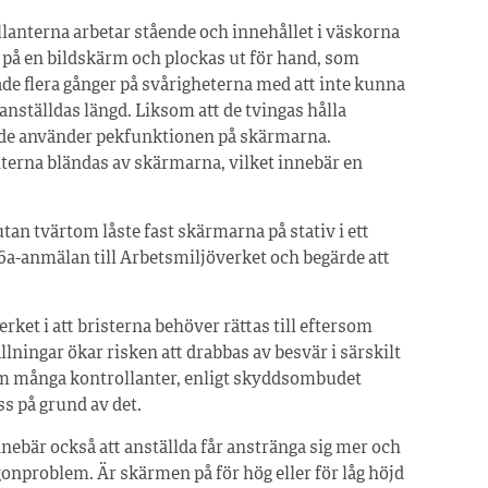
llanterna arbetar stående och innehållet i väskorna
t på en bildskärm och plockas ut för hand, som
 flera gånger på svårigheterna med att inte kunna
nställdas längd. Liksom att de tvingas hålla
r de använder pekfunktionen på skärmarna.
terna bländas av skärmarna, vilket innebär en
tan tvärtom låste fast skärmarna på stativ i ett
a-anmälan till Arbetsmiljöverket och begärde att
ket i att bristerna behöver rättas till eftersom
lningar ökar risken att drabbas av besvär i särskilt
om många kontrollanter, enligt skyddsombudet
s på grund av det.
nebär också att anställda får anstränga sig mer och
onproblem. Är skärmen på för hög eller för låg höjd