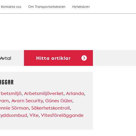
Kontakta oss
Om Transportarbetaren
Nyhetsbrev
Avtal
Hitta artiklar
AGGAR
rbetsmiljö
,
Arbetsmiljöverket
,
Arlanda
,
varn
,
Avarn Security
,
Günes Güler
,
ennie Sörman
,
Säkerhetskontroll
,
kyddsombud
,
Vite
,
Vitesföreläggande