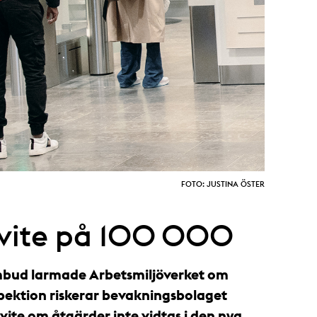
FOTO: JUSTINA ÖSTER
 vite på 100 000
bud larmade Arbetsmiljöverket om
nspektion riskerar bevakningsbolaget
ite om åtgärder inte vidtas i den nya