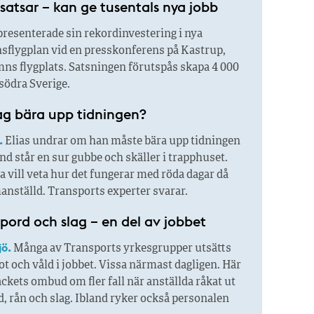
satsar – kan ge tusentals nya jobb
resenterade sin rekordinvestering i nya
nsflygplan vid en presskonferens på Kastrup,
s flygplats. Satsningen förutspås skapa 4 000
 södra Sverige.
ag bära upp tidningen?
.
Elias undrar om han måste bära upp tidningen
and står en sur gubbe och skäller i trapphuset.
 vill veta hur det fungerar med röda dagar då
anställd. Transports experter svarar.
pord och slag – en del av jobbet
jö.
Många av Transports yrkesgrupper utsätts
ot och våld i jobbet. Vissa närmast dagligen. Här
ackets ombud om fler fall när anställda råkat ut
d, rån och slag. Ibland ryker också personalen