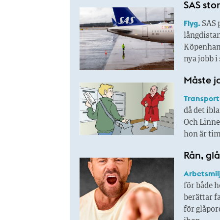
SAS stor
Flyg.
SAS p
långdista
Köpenhamn
nya jobb i
Måste j
Transport
då det ibl
Och Linnea
hon är tim
Rån, glå
Arbetsmil
för både h
berättar f
för glåpor