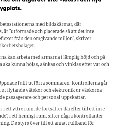
ygplats.
 arbetsstationerna med bildskärmar, där
 är ”utformade och placerade så att det inte
lexer från den omgivande miljön”, skriver
säkerhetsbolaget.
terna kan arbeta med armarna i lämplig höjd och på
 ska kunna höjas, sänkas och vinklas efter var och
öppnade fullt ut förra sommaren. Kontrollerna går
 ut flytande vätskor och elektronik ur väskorna
de passagerare och personal uppskattar.
ett yttre rum, de fortsätter därefter till ett inre
”, i ett hemligt rum, sitter några kontrollanter
ng. De styrs över till ett annat rullband för