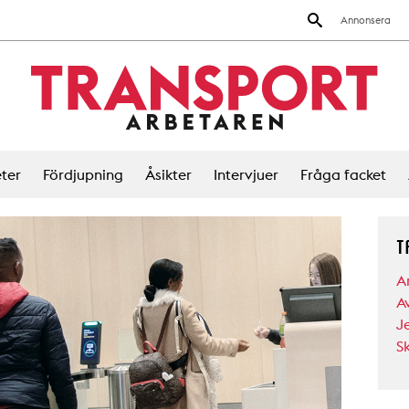
Annonsera
ter
Fördjupning
Åsikter
Intervjuer
Fråga facket
T
A
A
J
S